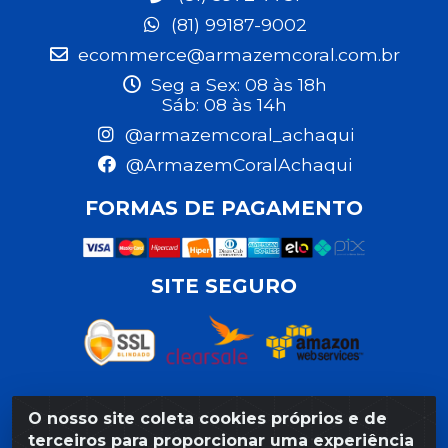
(81) 99187-9002
ecommerce@armazemcoral.com.br
Seg a Sex: 08 às 18h
Sáb: 08 às 14h
@armazemcoral_achaqui
@ArmazemCoralAchaqui
FORMAS DE PAGAMENTO
SITE SEGURO
O nosso site coleta cookies próprios e de
Razão Social: Armazém Coral LTDA - Rua da Praia,
terceiros para proporcionar uma experiência