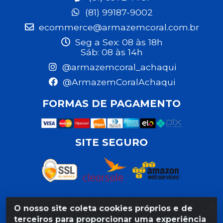
(81) 99187-9002
ecommerce@armazemcoral.com.br
Seg a Sex: 08 às 18h
Sáb: 08 às 14h
@armazemcoral_achaqui
@ArmazemCoralAchaqui
FORMAS DE PAGAMENTO
SITE SEGURO
O nosso site coleta cookies próprios e de
Razão Social: Armazém Coral LTDA - Rua da Praia,
terceiros para proporcionar uma experiência