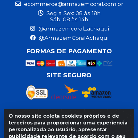
ecommerce@armazemcoral.com.br
Seg a Sex: 08 às 18h
Sáb: 08 às 14h
@armazemcoral_achaqui
@ArmazemCoralAchaqui
FORMAS DE PAGAMENTO
SITE SEGURO
O nosso site coleta cookies próprios e de
Razão Social: Armazém Coral LTDA - Rua da Praia,
terceiros para proporcionar uma experiência
103 - São José - Recife/PE - CEP 50020-550 -
personalizada ao usuário, apresentar
CNPJ 11.623.188/0027-80
publicidade relevante de acordo com o seu