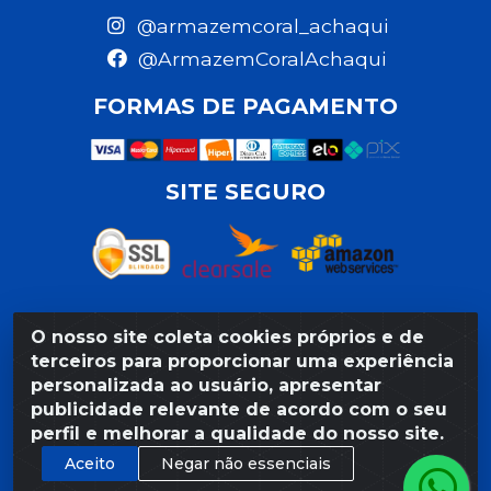
@armazemcoral_achaqui
@ArmazemCoralAchaqui
FORMAS DE PAGAMENTO
SITE SEGURO
O nosso site coleta cookies próprios e de
Razão Social: Armazém Coral LTDA - Rua da Praia,
terceiros para proporcionar uma experiência
103 - São José - Recife/PE - CEP 50020-550 -
personalizada ao usuário, apresentar
CNPJ 11.623.188/0027-80
publicidade relevante de acordo com o seu
perfil e melhorar a qualidade do nosso site.
Aceito
Negar não essenciais