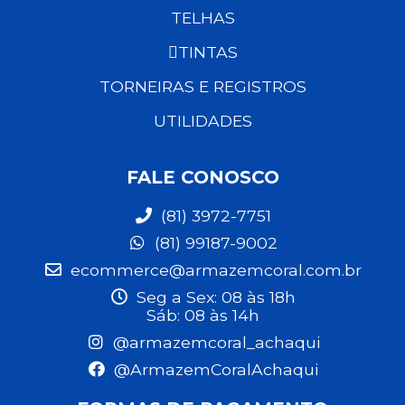
TELHAS
TINTAS
TORNEIRAS E REGISTROS
UTILIDADES
FALE CONOSCO
(81) 3972-7751
(81) 99187-9002
ecommerce@armazemcoral.com.br
Seg a Sex: 08 às 18h
Sáb: 08 às 14h
@armazemcoral_achaqui
@ArmazemCoralAchaqui