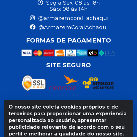
Seg a Sex: 08 às 18h
Sáb: 08 às 14h
@armazemcoral_achaqui
@ArmazemCoralAchaqui
FORMAS DE PAGAMENTO
SITE SEGURO
O nosso site coleta cookies próprios e de
Razão Social: Armazém Coral LTDA - Rua da Praia, 103 -
terceiros para proporcionar uma experiência
São José - Recife/PE - CEP 50020-550 - CNPJ
personalizada ao usuário, apresentar
11.623.188/0027-80
publicidade relevante de acordo com o seu
perfil e melhorar a qualidade do nosso site.