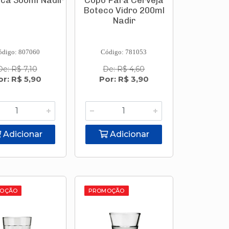
ca 300ml Nadir
Copo Para Cerveja
Boteco Vidro 200ml
Nadir
ódigo: 807060
Código: 781053
De: R$ 7,10
De: R$ 4,60
or: R$ 5,90
Por: R$ 3,90
Adicionar
Adicionar
OÇÃO
PROMOÇÃO