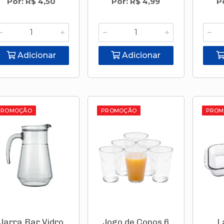
Por: R$ 4,50
Por: R$ 4,99
P
Adicionar
Adicionar
PROMOÇÃO
PROMOÇÃO
PROM
Jarra Bar Vidro
Jogo de Copos 6
L