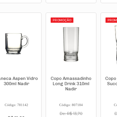
PROMOÇÃO
PROM
neca Aspen Vidro
Copo Amassadinho
Copo
300ml Nadir
Long Drink 310ml
Suco
Nadir
Código: 781142
Código: 807184
C
De: R$ 13,70
D