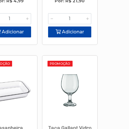
or: R$ 4,99
Por: R$ 21,90
Adicionar
Adicionar
OÇÃO
PROMOÇÃO
asanheira
Taça Gallant Vidro