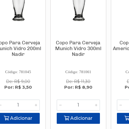
opo Para Cerveja
Copo Para Cerveja
Cop
unich Vidro 200ml
Munich Vidro 300ml
Americ
Nadir
Nadir
Código: 781045
Código: 781061
C
De: R$ 9,00
De: R$ 11,30
D
Por: R$ 3,50
Por: R$ 8,90
P
Adicionar
Adicionar