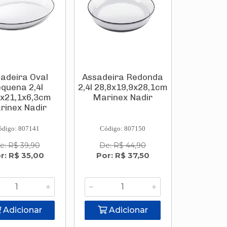
adeira Oval
Assadeira Redonda
quena 2,4l
2,4l 28,8x19,9x28,1cm
2x21,1x6,3cm
Marinex Nadir
rinex Nadir
ódigo: 807141
Código: 807150
e: R$ 39,90
De: R$ 44,90
r: R$ 35,00
Por: R$ 37,50
Adicionar
Adicionar