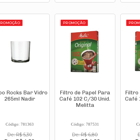
PROMOÇÃO
PROMOÇÃO
PROM
po Rocks Bar Vidro
Filtro de Papel Para
Filtr
265ml Nadir
Café 102 C/30 Unid.
Café 
Melitta
Código: 781363
Código: 787531
C
De: R$ 5,30
De: R$ 6,80
D