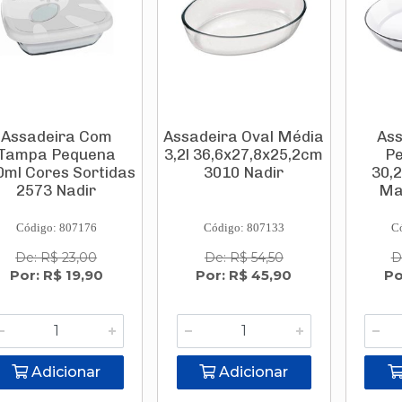
Assadeira Com
Assadeira Oval Média
Ass
Tampa Pequena
3,2l 36,6x27,8x25,2cm
Pe
0ml Cores Sortidas
3010 Nadir
30,
2573 Nadir
Ma
Código: 807176
Código: 807133
C
De: R$ 23,00
De: R$ 54,50
D
Por: R$ 19,90
Por: R$ 45,90
Po
Adicionar
Adicionar