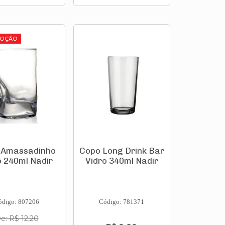
OÇÃO
 Amassadinho
Copo Long Drink Bar
 240ml Nadir
Vidro 340ml Nadir
ódigo: 807206
Código: 781371
e: R$ 12,20