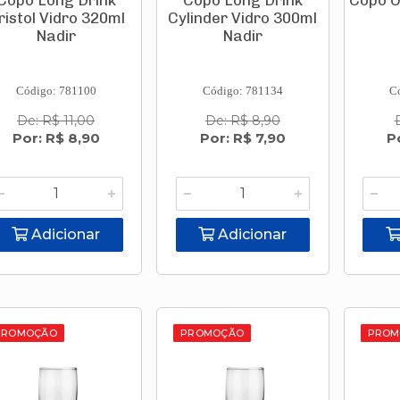
Copo Long Drink
Copo Long Drink
Copo O
ristol Vidro 320ml
Cylinder Vidro 300ml
Nadir
Nadir
Código: 781100
Código: 781134
C
De: R$ 11,00
De: R$ 8,90
Por: R$ 8,90
Por: R$ 7,90
P
Adicionar
Adicionar
PROMOÇÃO
PROMOÇÃO
PROM