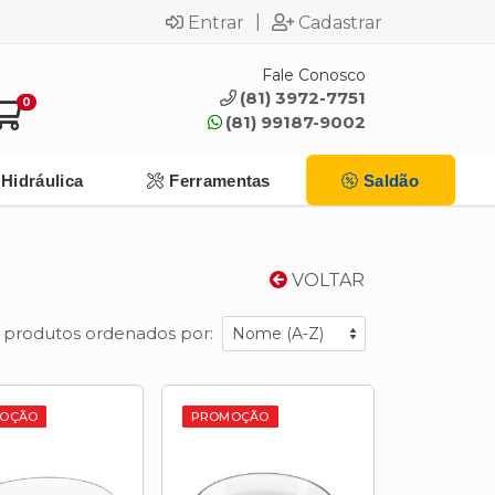
|
Entrar
Cadastrar
Fale Conosco
(81) 3972-7751
0
(81) 99187-9002
Hidráulica
Ferramentas
Saldão
VOLTAR
1 produtos ordenados por:
OÇÃO
PROMOÇÃO