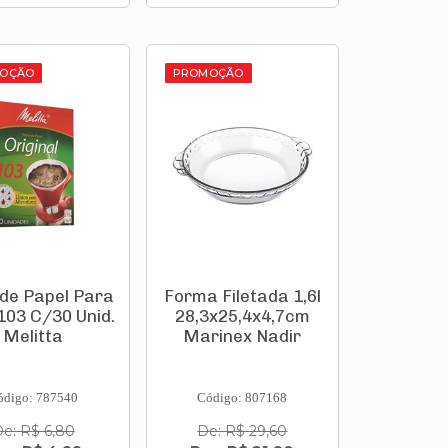
OÇÃO
PROMOÇÃO
o de Papel Para
Forma Filetada 1,6l
103 C/30 Unid.
28,3x25,4x4,7cm
Melitta
Marinex Nadir
ódigo: 787540
Código: 807168
e: R$ 6,80
De: R$ 29,60