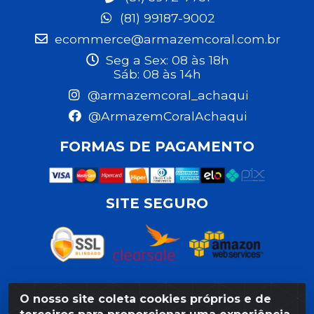
(81) 99187-9002
ecommerce@armazemcoral.com.br
Seg a Sex: 08 às 18h
Sáb: 08 às 14h
@armazemcoral_achaqui
@ArmazemCoralAchaqui
FORMAS DE PAGAMENTO
SITE SEGURO
O nosso site coleta cookies próprios e de
Razão Social: Armazém Coral LTDA - Rua da Praia, 103 -