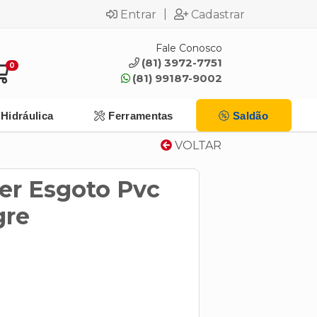
|
Entrar
Cadastrar
Fale Conosco
(81) 3972-7751
0
(81) 99187-9002
Hidráulica
Ferramentas
Saldão
VOLTAR
er Esgoto Pvc
gre