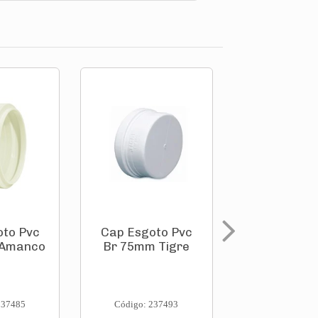
oto Pvc
Cap Esgoto Pvc
Cap Esgot
 Amanco
Br 75mm Tigre
Br 75mm A
237485
Código: 237493
Código: 237