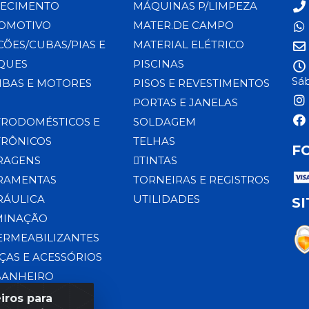
ECIMENTO
MÁQUINAS P/LIMPEZA
OMOTIVO
MATER.DE CAMPO
CÕES/CUBAS/PIAS E
MATERIAL ELÉTRICO
QUES
PISCINAS
Sáb
BAS E MOTORES
PISOS E REVESTIMENTOS
PORTAS E JANELAS
TRODOMÉSTICOS E
SOLDAGEM
TRÔNICOS
TELHAS
F
RAGENS
TINTAS
RAMENTAS
TORNEIRAS E REGISTROS
RÁULICA
UTILIDADES
S
MINAÇÃO
ERMEABILIZANTES
ÇAS E ACESSÓRIOS
BANHEIRO
iros para