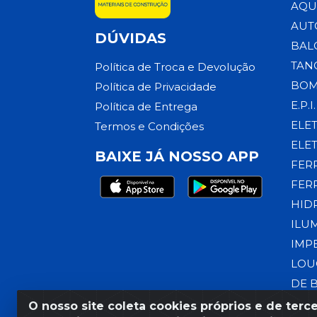
AQU
AUT
DÚVIDAS
BAL
TAN
Política de Troca e Devolução
BOM
Política de Privacidade
E.P.I.
Política de Entrega
ELE
Termos e Condições
ELE
BAIXE JÁ NOSSO APP
FER
FER
HID
ILU
IMP
LOU
DE 
O nosso site coleta cookies próprios e de terce