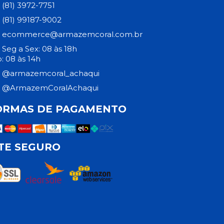
(81) 3972-7751
(81) 99187-9002
ecommerce@armazemcoral.com.br
Seg a Sex: 08 às 18h
: 08 às 14h
@armazemcoral_achaqui
@ArmazemCoralAchaqui
ORMAS DE PAGAMENTO
ITE SEGURO