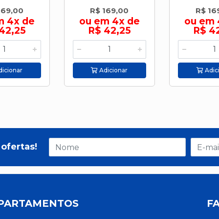
169,00
R$ 169,00
R$ 16
m 4x de
ou em 4x de
ou em 
42,25
R$ 42,25
R$ 4
icionar
Adicionar
Adic
ofertas!
PARTAMENTOS
F