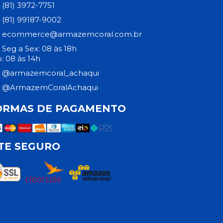
(81) 3972-7751
(81) 99187-9002
ecommerce@armazemcoral.com.br
Seg a Sex: 08 às 18h
: 08 às 14h
@armazemcoral_achaqui
@ArmazemCoralAchaqui
ORMAS DE PAGAMENTO
ITE SEGURO