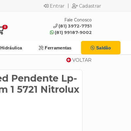
|
Entrar
Cadastrar
Fale Conosco
(81) 3972-7751
0
(81) 99187-9002
Hidráulica
Ferramentas
Saldão
VOLTAR
ed Pendente Lp-
 1 5721 Nitrolux