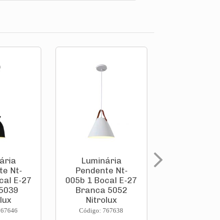
ária
Luminária
Luminár
te Nt-
Pendente Nt-
Pendente
cal E-27
005b 1 Bocal E-27
005p 1 Boca
 5039
Branca 5052
Preta 5
lux
Nitrolux
Nitrolu
767646
Código: 767638
Código: 767