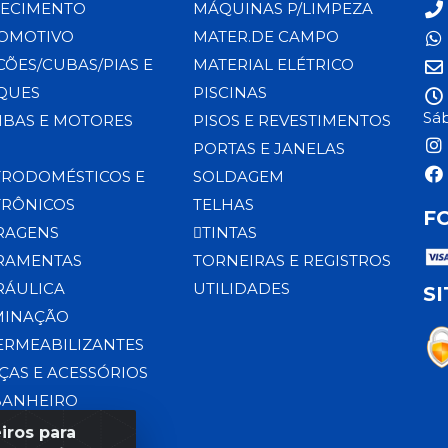
ECIMENTO
MÁQUINAS P/LIMPEZA
OMOTIVO
MATER.DE CAMPO
CÕES/CUBAS/PIAS E
MATERIAL ELÉTRICO
QUES
PISCINAS
Sáb
BAS E MOTORES
PISOS E REVESTIMENTOS
PORTAS E JANELAS
TRODOMÉSTICOS E
SOLDAGEM
TRÔNICOS
TELHAS
F
RAGENS
TINTAS
RAMENTAS
TORNEIRAS E REGISTROS
RÁULICA
UTILIDADES
S
MINAÇÃO
ERMEABILIZANTES
ÇAS E ACESSÓRIOS
BANHEIRO
iros para