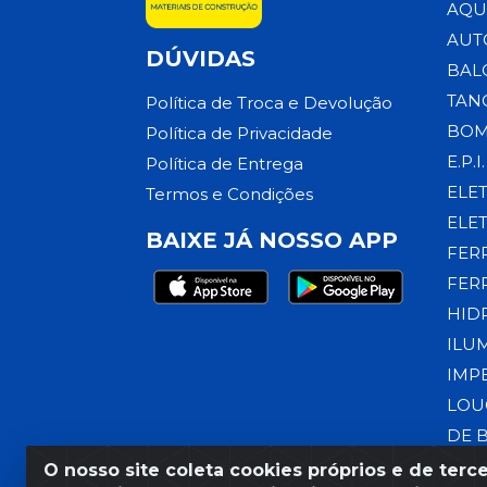
AQU
AUT
DÚVIDAS
BAL
TAN
Política de Troca e Devolução
BOM
Política de Privacidade
E.P.I.
Política de Entrega
ELE
Termos e Condições
ELE
BAIXE JÁ NOSSO APP
FER
FER
HID
ILU
IMP
LOU
DE 
O nosso site coleta cookies próprios e de terce