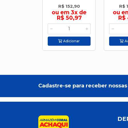
R$ 152,90
R$ 
ou em 3x de
ou e
R$ 50,97
R$ 
Adicionar
Ad
Cadastre-se para receber nossas 
DE