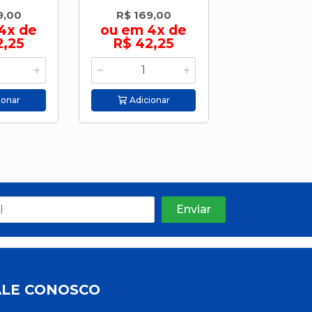
9,00
R$ 169,00
R$ 169,
4x de
ou em 4x de
ou em 4
2,25
R$ 42,25
R$ 42,
ionar
Adicionar
Adicion
ALE CONOSCO