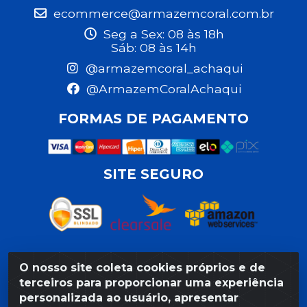
ecommerce@armazemcoral.com.br
Seg a Sex: 08 às 18h
Sáb: 08 às 14h
@armazemcoral_achaqui
@ArmazemCoralAchaqui
FORMAS DE PAGAMENTO
SITE SEGURO
O nosso site coleta cookies próprios e de
Razão Social: Armazém Coral LTDA - Rua da Praia, 103 -
terceiros para proporcionar uma experiência
São José - Recife/PE - CEP 50020-550 - CNPJ
personalizada ao usuário, apresentar
11.623.188/0027-80