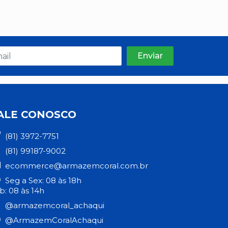
ALE CONOSCO
(81) 3972-7751
(81) 99187-9002
ecommerce@armazemcoral.com.br
Seg a Sex: 08 às 18h
b: 08 às 14h
@armazemcoral_achaqui
@ArmazemCoralAchaqui