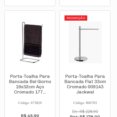
PROMOÇÃO
Porta-Toalha Para
Porta-Toalha Para
Bancada Bel Giorno
Bancada Flat 33cm
19x32cm Aço
Cromado 009143
Cromado 177...
Jackwal
Código: 673820
Código: 800783
De: R$ 228,90
R$ 45,90
Por: R$ 179,00