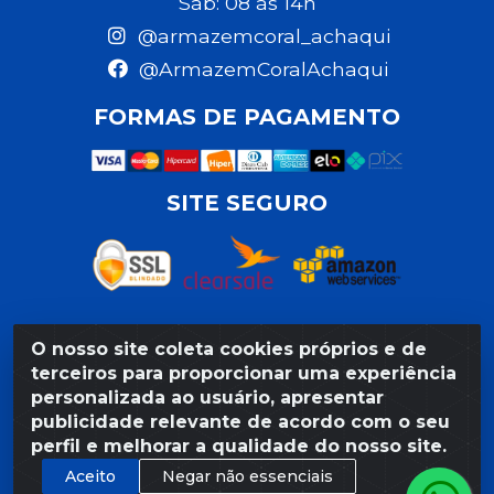
Sáb: 08 às 14h
@armazemcoral_achaqui
@ArmazemCoralAchaqui
FORMAS DE PAGAMENTO
SITE SEGURO
O nosso site coleta cookies próprios e de
Razão Social: Armazém Coral LTDA - Rua da Praia,
terceiros para proporcionar uma experiência
103 - São José - Recife/PE - CEP 50020-550 -
personalizada ao usuário, apresentar
CNPJ 11.623.188/0027-80
publicidade relevante de acordo com o seu
perfil e melhorar a qualidade do nosso site.
Aceito
Negar não essenciais