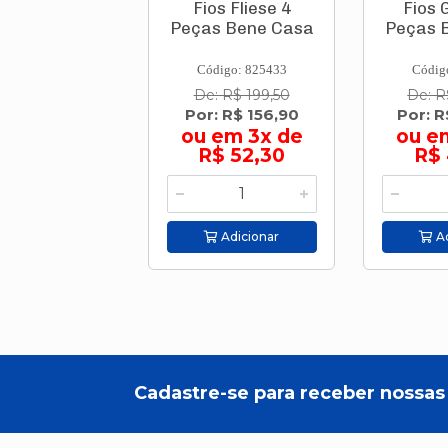
Fios Fliese 4
Fios 
Peças Bene Casa
Peças 
Código: 825433
Códig
De: R$ 199,50
De: R
Por: R$ 156,90
Por: 
ou em 3x de
ou e
R$ 52,30
R$ 
Adicionar
Ad
Cadastre-se para receber nossas 