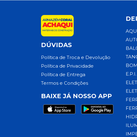
DE
AQU
AUT
DÚVIDAS
BAL
TAN
Política de Troca e Devolução
BOM
Política de Privacidade
E.P.I.
Política de Entrega
ELE
Termos e Condições
ELE
BAIXE JÁ NOSSO APP
FER
FER
HID
ILU
IMP