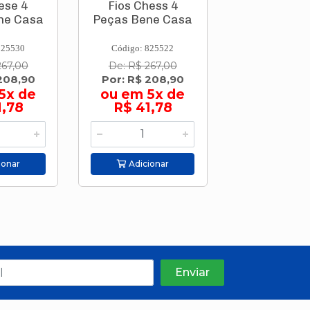
iese 4
Fios Chess 4
Fios Giard
ne Casa
Peças Bene Casa
Peças Bene
825530
Código: 825522
Código: 825
267,00
De: R$ 267,00
De: R$ 26
208,90
Por: R$ 208,90
Por: R$ 20
5x de
ou em 5x de
ou em 5
1,78
R$ 41,78
R$ 41,
ionar
Adicionar
Adicion