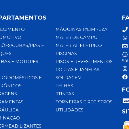
PARTAMENTOS
F
ECIMENTO
MÁQUINAS P/LIMPEZA
OMOTIVO
MATER.DE CAMPO
CÕES/CUBAS/PIAS E
MATERIAL ELÉTRICO
QUES
PISCINAS
Sáb
BAS E MOTORES
PISOS E REVESTIMENTOS
PORTAS E JANELAS
TRODOMÉSTICOS E
SOLDAGEM
TRÔNICOS
TELHAS
F
RAGENS
TINTAS
RAMENTAS
TORNEIRAS E REGISTROS
RÁULICA
UTILIDADES
S
MINAÇÃO
ERMEABILIZANTES