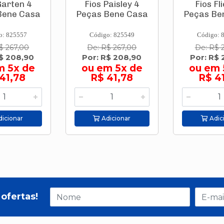
Garten 4
Fios Paisley 4
Fios Fl
Bene Casa
Peças Bene Casa
Peças Be
o: 825557
Código: 825549
Código: 
$ 267,00
De: R$ 267,00
De: R$ 
R$ 208,90
Por: R$ 208,90
Por: R$ 
m 5x de
ou em 5x de
ou em 
41,78
R$ 41,78
R$ 4
icionar
Adicionar
Adic
ofertas!