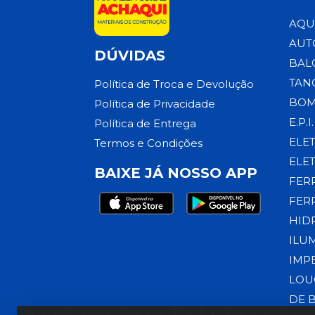
AQU
AUT
DÚVIDAS
BAL
TAN
Política de Troca e Devolução
BOM
Política de Privacidade
E.P.I.
Política de Entrega
ELE
Termos e Condições
ELE
BAIXE JÁ NOSSO APP
FER
FER
HID
ILU
IMP
LOU
DE 