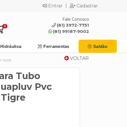
|
Entrar
Cadastrar
Fale Conosco
(81) 3972-7751
0
(81) 99187-9002
Hidráulica
Ferramentas
Saldão
VOLTAR
 TIGRE
Para Tubo
uapluv Pvc
Tigre