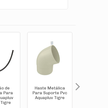
ão de
Haste Metálica
Tampa Esq
a Para
Para Suporte Pvc
Para Calh
quapluv
Aquapluv Tigre
Drenagem P
Tigre
Branca Gi 0