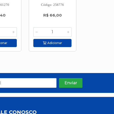
261270
Código: 258776
Código: 257
,40
R$ 66,00
R$ 22,9
ionar
Adicionar
Adicion
ALE CONOSCO