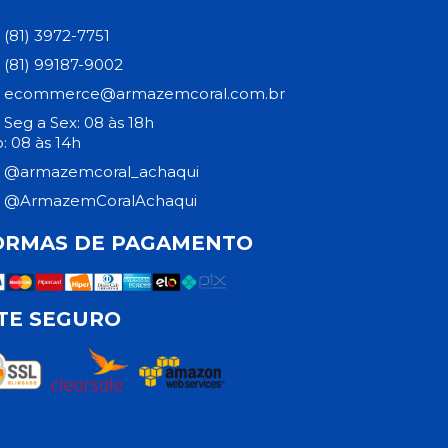
(81) 3972-7751
(81) 99187-9002
ecommerce@armazemcoral.com.br
Seg a Sex: 08 às 18h
: 08 às 14h
@armazemcoral_achaqui
@ArmazemCoralAchaqui
ORMAS DE PAGAMENTO
ITE SEGURO