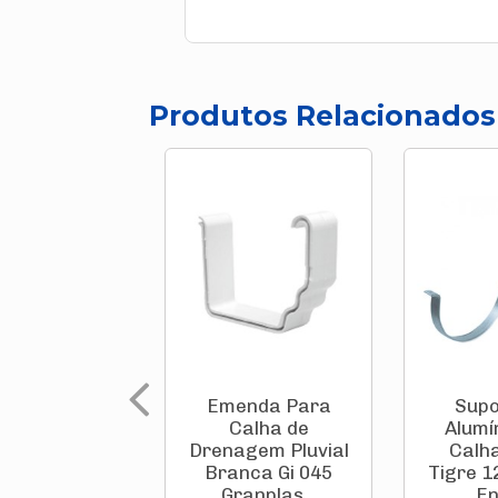
Produtos Relacionados
Emenda Para
Supo
Calha de
Alumí
Drenagem Pluvial
Calha
Branca Gi 045
Tigre 
Granplas...
En