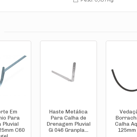
rte Em
Haste Metálica
Vedaç
nio Para
Para Calha de
Borrach
 Pluvial
Drenagem Pluvial
Calha A
125mm C60
Gi 046 Granpla...
125mm 
gel...