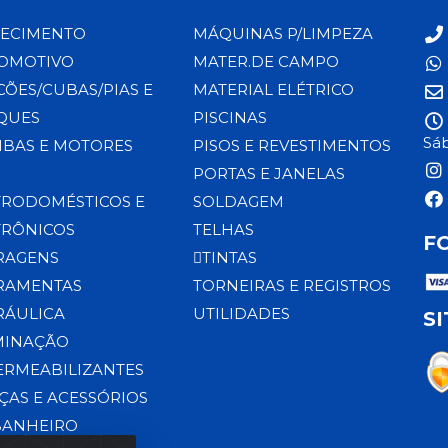
ECIMENTO
MÁQUINAS P/LIMPEZA
OMOTIVO
MATER.DE CAMPO
CÕES/CUBAS/PIAS E
MATERIAL ELÉTRICO
QUES
PISCINAS
Sáb
BAS E MOTORES
PISOS E REVESTIMENTOS
PORTAS E JANELAS
TRODOMÉSTICOS E
SOLDAGEM
TRÔNICOS
TELHAS
F
RAGENS
TINTAS
RAMENTAS
TORNEIRAS E REGISTROS
RÁULICA
UTILIDADES
S
MINAÇÃO
ERMEABILIZANTES
ÇAS E ACESSÓRIOS
BANHEIRO