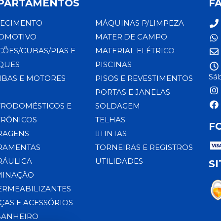
PARTAMENTOS
F
ECIMENTO
MÁQUINAS P/LIMPEZA
OMOTIVO
MATER.DE CAMPO
CÕES/CUBAS/PIAS E
MATERIAL ELÉTRICO
QUES
PISCINAS
Sáb
BAS E MOTORES
PISOS E REVESTIMENTOS
PORTAS E JANELAS
TRODOMÉSTICOS E
SOLDAGEM
TRÔNICOS
TELHAS
F
RAGENS
TINTAS
RAMENTAS
TORNEIRAS E REGISTROS
RÁULICA
UTILIDADES
S
MINAÇÃO
ERMEABILIZANTES
ÇAS E ACESSÓRIOS
BANHEIRO