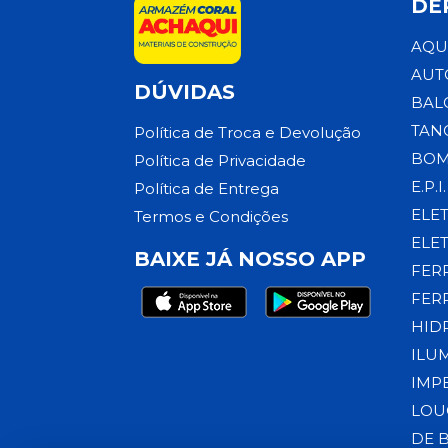
DE
AQU
AUT
DÚVIDAS
BAL
TAN
Política de Troca e Devolução
BOM
Política de Privacidade
E.P.I.
Política de Entrega
ELE
Termos e Condições
ELE
BAIXE JÁ NOSSO APP
FER
FER
HID
ILU
IMP
LOU
DE 