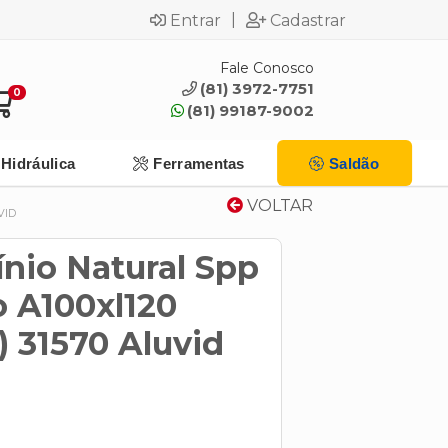
|
Entrar
Cadastrar
Fale Conosco
(81) 3972-7751
0
(81) 99187-9002
Hidráulica
Ferramentas
Saldão
VOLTAR
VID
nio Natural Spp
so A100xl120
) 31570 Aluvid