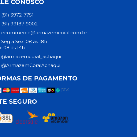
ALE CONOSCO
(81) 3972-7751
(81) 99187-9002
ecommerce@armazemcoral.com.br
Seg a Sex: 08 às 18h
: 08 às 14h
@armazemcoral_achaqui
@ArmazemCoralAchaqui
ORMAS DE PAGAMENTO
ITE SEGURO