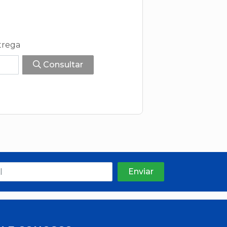
trega
Consultar