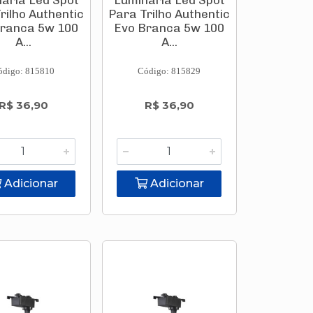
ária Led Spot
Luminária Led Spot
rilho Authentic
Para Trilho Authentic
Branca 5w 100
Evo Branca 5w 100
A...
A...
ódigo: 815810
Código: 815829
R$ 36,90
R$ 36,90
Adicionar
Adicionar