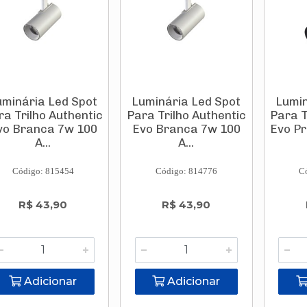
uminária Led Spot
Luminária Led Spot
Lumin
ra Trilho Authentic
Para Trilho Authentic
Para T
vo Branca 7w 100
Evo Branca 7w 100
Evo Pr
A...
A...
Código: 815454
Código: 814776
C
R$ 43,90
R$ 43,90
Adicionar
Adicionar