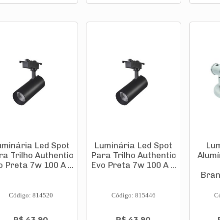
uminária Led Spot
Luminária Led Spot
Lum
ra Trilho Authentic
Para Trilho Authentic
Alumí
 Preta 7w 100 A ...
Evo Preta 7w 100 A ...
Bra
Código: 814520
Código: 815446
C
R$ 43,90
R$ 43,90