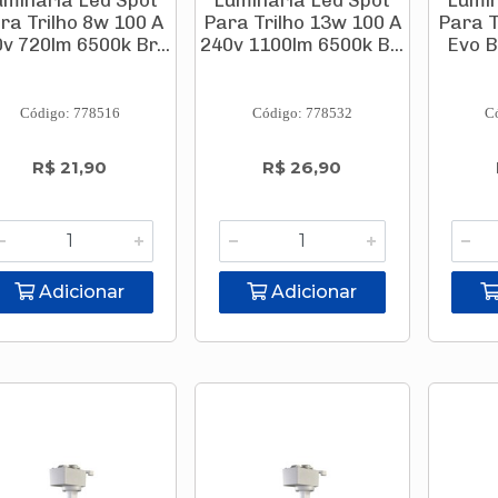
uminária Led Spot
Luminária Led Spot
Lumin
ra Trilho 8w 100 A
Para Trilho 13w 100 A
Para T
v 720lm 6500k Br...
240v 1100lm 6500k B...
Evo 
Código: 778516
Código: 778532
C
R$ 21,90
R$ 26,90
Adicionar
Adicionar