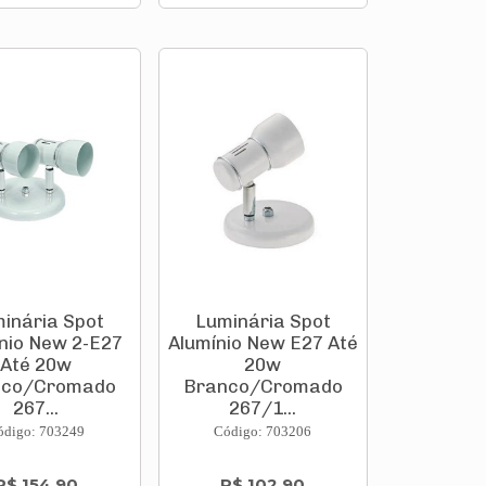
inária Spot
Luminária Spot
nio New 2-E27
Alumínio New E27 Até
Até 20w
20w
nco/Cromado
Branco/Cromado
267...
267/1...
ódigo: 703249
Código: 703206
R$ 154,90
R$ 102,90