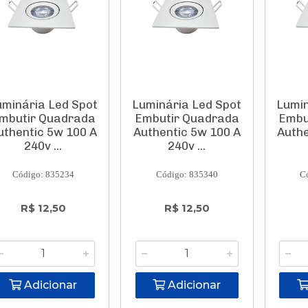
uminária Led Spot
Luminária Led Spot
Lumin
mbutir Quadrada
Embutir Quadrada
Embu
uthentic 5w 100 A
Authentic 5w 100 A
Authe
240v ...
240v ...
Código: 835234
Código: 835340
C
R$ 12,50
R$ 12,50
Adicionar
Adicionar