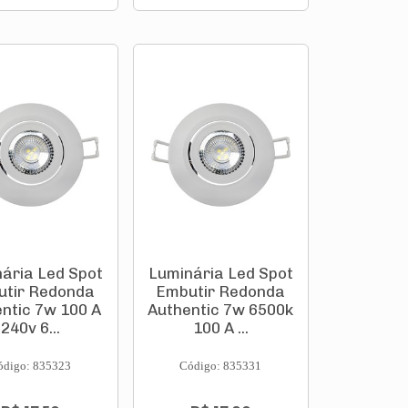
ária Led Spot
Luminária Led Spot
tir Redonda
Embutir Redonda
ntic 7w 100 A
Authentic 7w 6500k
240v 6...
100 A ...
ódigo: 835323
Código: 835331