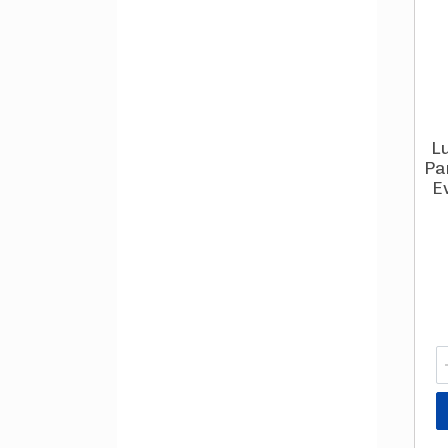
L
Pa
E