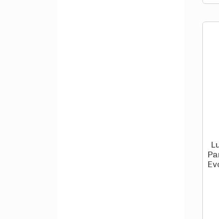
L
Pa
Evo