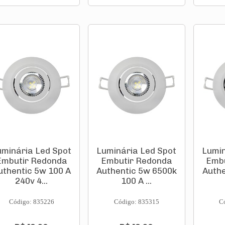
uminária Led Spot
Luminária Led Spot
Lumin
Embutir Redonda
Embutir Redonda
Embu
uthentic 5w 100 A
Authentic 5w 6500k
Authe
240v 4...
100 A ...
Código: 835226
Código: 835315
C