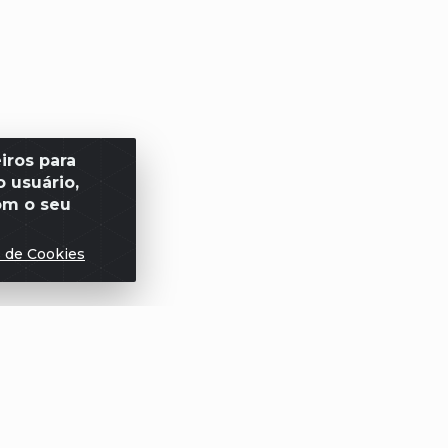
iros para
 usuário,
om o seu
s de Cookies