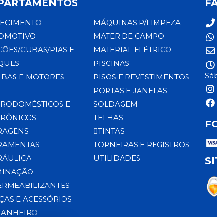
PARTAMENTOS
F
ECIMENTO
MÁQUINAS P/LIMPEZA
OMOTIVO
MATER.DE CAMPO
CÕES/CUBAS/PIAS E
MATERIAL ELÉTRICO
QUES
PISCINAS
Sáb
BAS E MOTORES
PISOS E REVESTIMENTOS
PORTAS E JANELAS
TRODOMÉSTICOS E
SOLDAGEM
TRÔNICOS
TELHAS
F
RAGENS
TINTAS
RAMENTAS
TORNEIRAS E REGISTROS
RÁULICA
UTILIDADES
S
MINAÇÃO
ERMEABILIZANTES
ÇAS E ACESSÓRIOS
BANHEIRO