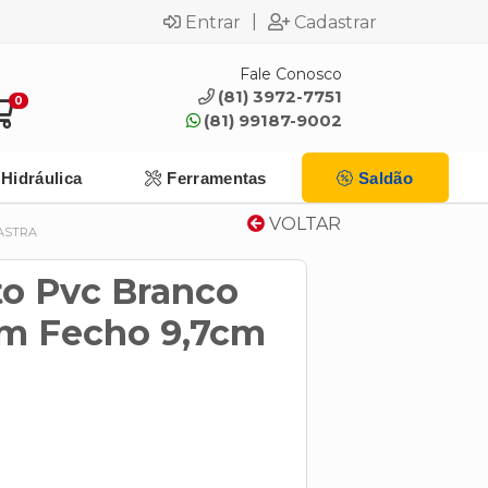
|
Entrar
Cadastrar
Fale Conosco
(81) 3972-7751
0
(81) 99187-9002
Hidráulica
Ferramentas
Saldão
VOLTAR
ASTRA
to Pvc Branco
m Fecho 9,7cm