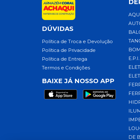
DE
AQU
AUT
DÚVIDAS
BAL
TAN
Política de Troca e Devolução
BOM
Política de Privacidade
E.P.I.
Política de Entrega
ELE
Termos e Condições
ELE
BAIXE JÁ NOSSO APP
FER
FER
HID
ILU
IMP
LOU
DE 