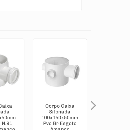
Caixa
Corpo Caixa
Corpo Ca
nada
Sifonada
Sinfona
0x50mm
100x150x50mm
150x150x
 N.91
Pvc Br Esgoto
Branca N
Amanco
Amanco
10118 Am