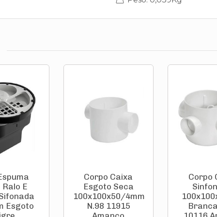
 Espuma
Corpo Caixa
Corpo 
 Ralo E
Esgoto Seca
Sinfo
Sifonada
100x100x50/4mm
100x10
 Esgoto
N.98 11915
Branca
igre
Amanco
10116 