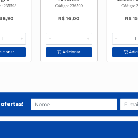
o: 235598
Código: 236500
Código: 
38,90
R$ 16,00
R$ 15
icionar
Adicionar
Adic
ofertas!