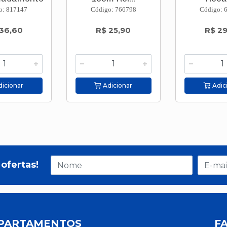
5m...
o: 817147
Código: 766798
Código: 
36,60
R$ 25,90
R$ 29
icionar
Adicionar
Adic
ofertas!
PARTAMENTOS
F