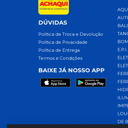
AQU
AUT
DÚVIDAS
BAL
TAN
Política de Troca e Devolução
BOM
Política de Privacidade
E.P.I.
Política de Entrega
ELE
Termos e Condições
ELE
BAIXE JÁ NOSSO APP
FER
FER
HID
ILU
IMP
LOU
DE 