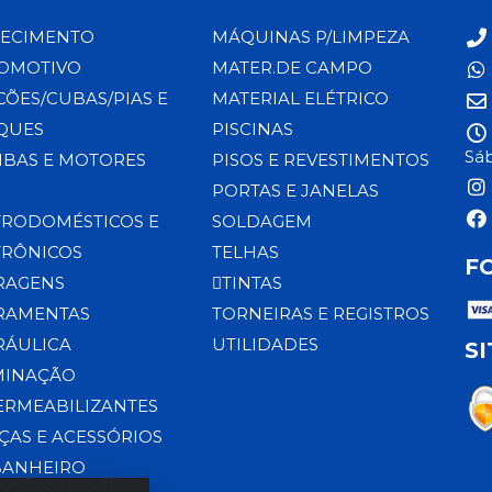
ECIMENTO
MÁQUINAS P/LIMPEZA
OMOTIVO
MATER.DE CAMPO
CÕES/CUBAS/PIAS E
MATERIAL ELÉTRICO
QUES
PISCINAS
Sáb
BAS E MOTORES
PISOS E REVESTIMENTOS
PORTAS E JANELAS
TRODOMÉSTICOS E
SOLDAGEM
TRÔNICOS
TELHAS
F
RAGENS
TINTAS
RAMENTAS
TORNEIRAS E REGISTROS
RÁULICA
UTILIDADES
S
MINAÇÃO
ERMEABILIZANTES
ÇAS E ACESSÓRIOS
BANHEIRO