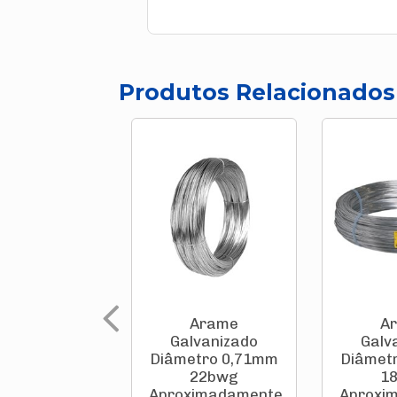
Produtos Relacionados
Arame
A
Galvanizado
Galv
Diâmetro 0,71mm
Diâmet
22bwg
1
Aproximadamente
Aproxi