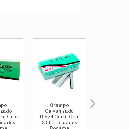
mpo
Grampo
Gramp
izado
Galvanizado
Galvaniz
ixa Com
106/6 Caixa Com
80/08 Caix
idades
3.500 Unidades
5.000 Unid
ama
Rocama
Rocam