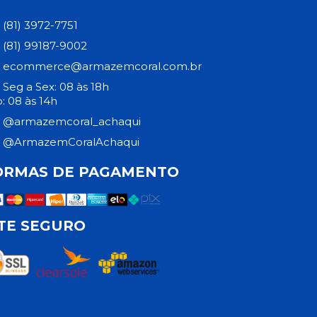
(81) 3972-7751
(81) 99187-9002
ecommerce@armazemcoral.com.br
Seg a Sex: 08 às 18h
: 08 às 14h
@armazemcoral_achaqui
@ArmazemCoralAchaqui
ORMAS DE PAGAMENTO
ITE SEGURO