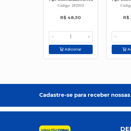
322m...
10
Código: 282910
Códig
R$ 48,50
R$ 
Adicionar
Ad
Cadastre-se para receber nossas 
DE