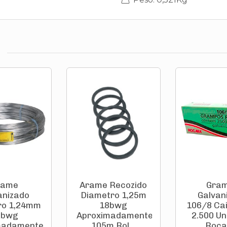
rame
Arame Recozido
Gra
anizado
Diametro 1,25m
Galvan
ro 1,24mm
18bwg
106/8 Ca
8bwg
Aproximadamente
2.500 Un
madamente
105m Rol...
Roc