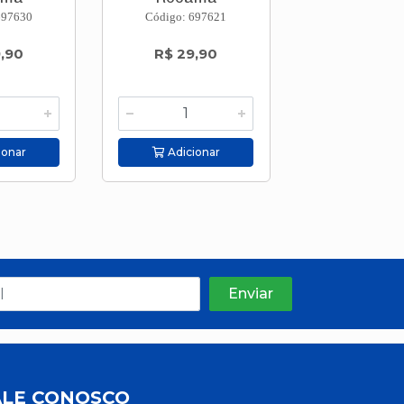
697630
Código: 697621
Código: 677
,90
R$ 29,90
R$ 45,9
ionar
Adicionar
Adicion
ALE CONOSCO