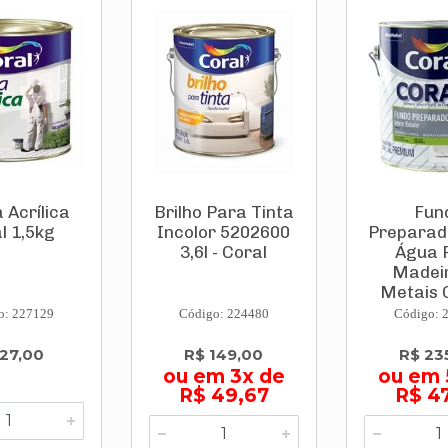
Acrílica
Brilho Para Tinta
Fun
l 1,5kg
Incolor 5202600
Preparad
3,6l - Coral
Água 
Madei
Metais C
3,..
o: 227129
Código: 224480
Código: 
 27,00
R$ 149,00
R$ 23
ou em 3x de
ou em 
R$ 49,67
R$ 4