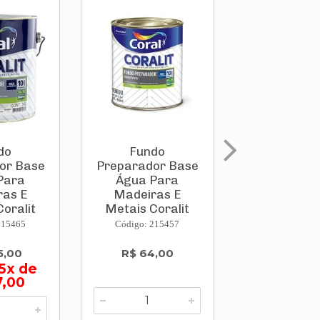
do
Fundo
Textura Acr
or Base
Preparador Base
Branco C
Para
Água Para
5,7kg
ras E
Madeiras E
oralit
Metais Coralit
.
90...
215465
Código: 215457
Código: 214
5,00
R$ 64,00
R$ 69,
5x de
7,00