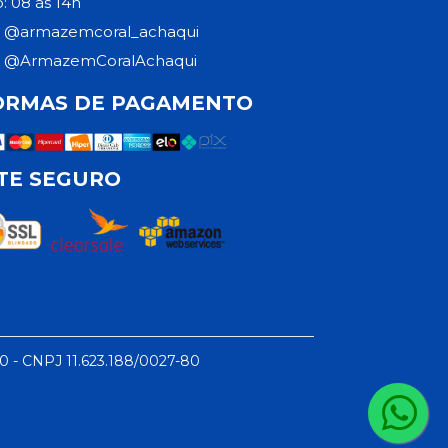
: 08 às 14h
@armazemcoral_achaqui
@ArmazemCoralAchaqui
ORMAS DE PAGAMENTO
ITE SEGURO
50 - CNPJ 11.623.188/0027-80