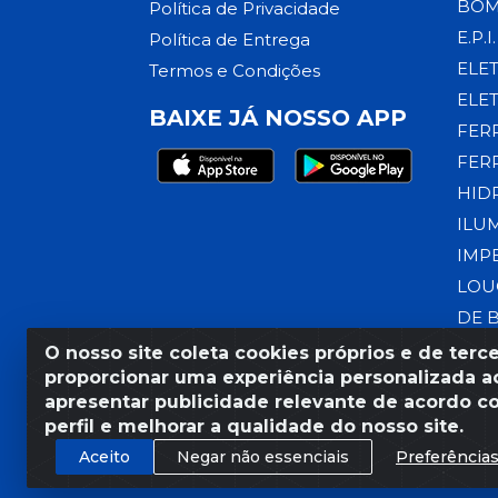
BOM
Política de Privacidade
E.P.I.
Política de Entrega
ELE
Termos e Condições
ELE
BAIXE JÁ NOSSO APP
FER
FER
HID
ILU
IMP
LOU
DE 
O nosso site coleta cookies próprios e de terce
proporcionar uma experiência personalizada ao
apresentar publicidade relevante de acordo c
Razão Social: Armazém Coral
perfil e melhorar a qualidade do nosso site.
Aceito
Negar não essenciais
Preferência