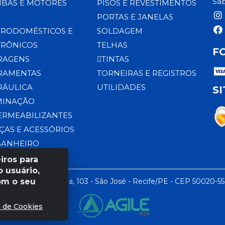
Sáb
BAS E MOTORES
PISOS E REVESTIMENTOS
PORTAS E JANELAS
TRODOMÉSTICOS E
SOLDAGEM
TRÔNICOS
TELHAS
F
RAGENS
TINTAS
RAMENTAS
TORNEIRAS E REGISTROS
RÁULICA
UTILIDADES
S
MINAÇÃO
ERMEABILIZANTES
ÇAS E ACESSÓRIOS
BANHEIRO
iros para
 usuário,
om o seu
 LTDA - Rua da Praia, 103 - São José - Recife/PE - CEP 50020-5
s de Cookies