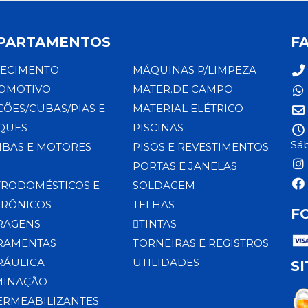
PARTAMENTOS
F
ECIMENTO
MÁQUINAS P/LIMPEZA
OMOTIVO
MATER.DE CAMPO
CÕES/CUBAS/PIAS E
MATERIAL ELÉTRICO
QUES
PISCINAS
Sáb
BAS E MOTORES
PISOS E REVESTIMENTOS
PORTAS E JANELAS
TRODOMÉSTICOS E
SOLDAGEM
TRÔNICOS
TELHAS
F
RAGENS
TINTAS
RAMENTAS
TORNEIRAS E REGISTROS
RÁULICA
UTILIDADES
S
MINAÇÃO
ERMEABILIZANTES