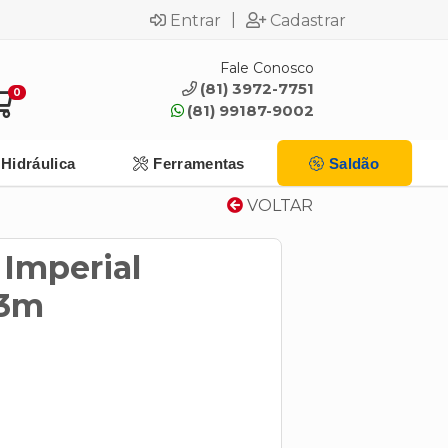
|
Entrar
Cadastrar
Fale Conosco
(81) 3972-7751
0
(81) 99187-9002
Hidráulica
Ferramentas
Saldão
VOLTAR
 Imperial
3m