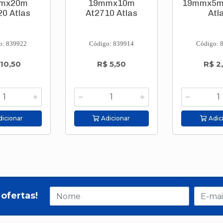
mx20m
19mmx10m
19mmx5m
20 Atlas
At2710 Atlas
Atl
o: 839922
Código: 839914
Código: 
 10,50
R$ 5,50
R$ 2
icionar
Adicionar
Adic
ofertas!