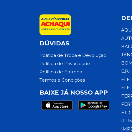
DE
AQU
AUT
DÚVIDAS
BAL
TAN
Política de Troca e Devolução
BOM
Política de Privacidade
E.P.I.
Política de Entrega
ELE
Termos e Condições
ELE
BAIXE JÁ NOSSO APP
FER
FER
HID
ILU
IMP