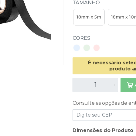
TAMANHO
18mm x 5m
18mm x 10
CORES
É necessário sele
produto a
A
Consulte as opções de en
Dimensões do Produto