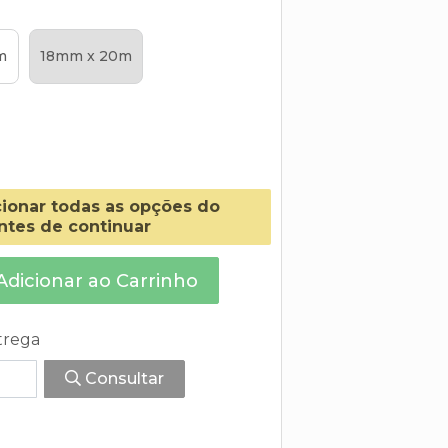
m
18mm x 20m
cionar todas as opções do
ntes de continuar
dicionar ao Carrinho
trega
Consultar