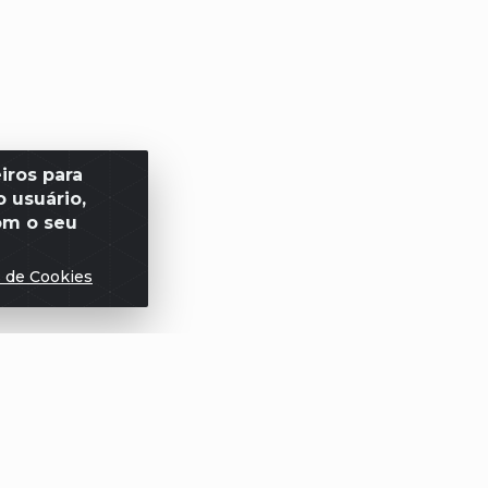
iros para
 usuário,
om o seu
s de Cookies