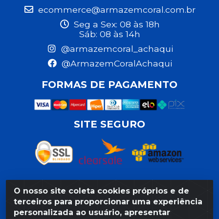
ecommerce@armazemcoral.com.br
Seg a Sex: 08 às 18h
Sáb: 08 às 14h
@armazemcoral_achaqui
@ArmazemCoralAchaqui
FORMAS DE PAGAMENTO
SITE SEGURO
O nosso site coleta cookies próprios e de
Razão Social: Armazém Coral LTDA - Rua da Praia, 103 -
terceiros para proporcionar uma experiência
São José - Recife/PE - CEP 50020-550 - CNPJ
personalizada ao usuário, apresentar
11.623.188/0027-80