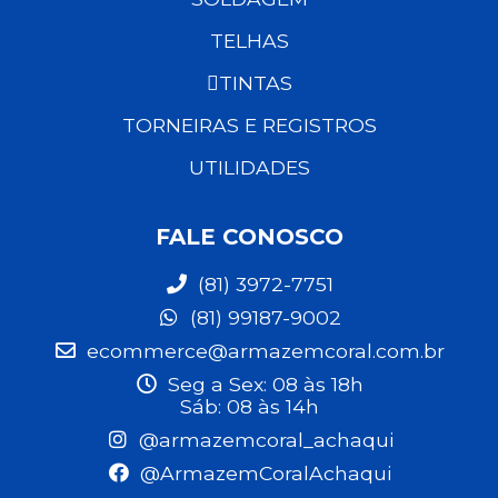
TELHAS
TINTAS
TORNEIRAS E REGISTROS
UTILIDADES
FALE CONOSCO
(81) 3972-7751
(81) 99187-9002
ecommerce@armazemcoral.com.br
Seg a Sex: 08 às 18h
Sáb: 08 às 14h
@armazemcoral_achaqui
@ArmazemCoralAchaqui