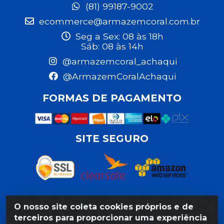
(81) 99187-9002
ecommerce@armazemcoral.com.br
Seg a Sex: 08 às 18h
Sáb: 08 às 14h
@armazemcoral_achaqui
@ArmazemCoralAchaqui
FORMAS DE PAGAMENTO
SITE SEGURO
O nosso site coleta cookies próprios e de
Razão Social: Armazém Coral LTDA - Rua da Praia, 103 -
terceiros para proporcionar uma experiência