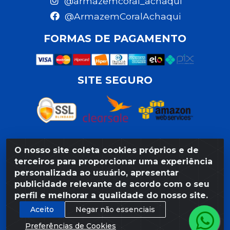
@armazemcoral_achaqui
@ArmazemCoralAchaqui
FORMAS DE PAGAMENTO
SITE SEGURO
O nosso site coleta cookies próprios e de
Razão Social: Armazém Coral LTDA - Rua da Praia, 103 -
terceiros para proporcionar uma experiência
São José - Recife/PE - CEP 50020-550 - CNPJ
personalizada ao usuário, apresentar
11.623.188/0027-80
publicidade relevante de acordo com o seu
perfil e melhorar a qualidade do nosso site.
Aceito
Negar não essenciais
Preferências de Cookies