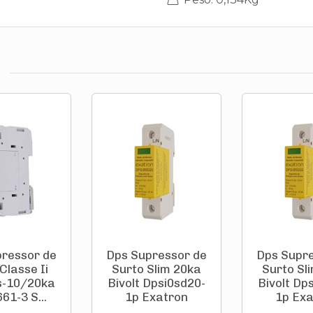
ressor de
Dps Supressor de
Dps Supr
Classe Ii
Surto Slim 20ka
Surto Sl
-10/20ka
Bivolt Dpsi0sd20-
Bivolt Dp
61-3 S...
1p Exatron
1p Ex