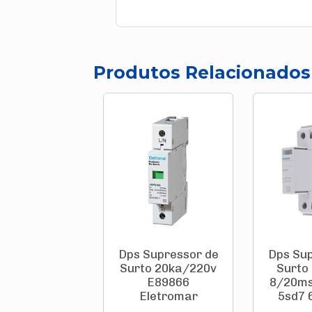
Produtos Relacionados
Dps Supressor de
Dps Sup
Surto 20ka/220v
Surto 
E89866
8/20ms
Eletromar
5sd7 6