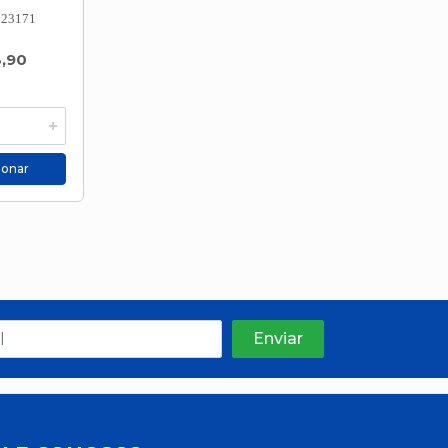
823171
3,90
ionar