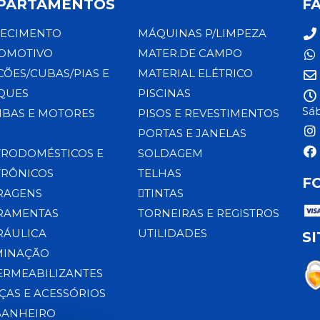
PARTAMENTOS
F
ECIMENTO
MÁQUINAS P/LIMPEZA
OMOTIVO
MATER.DE CAMPO
CÕES/CUBAS/PIAS E
MATERIAL ELÉTRICO
QUES
PISCINAS
Sáb
BAS E MOTORES
PISOS E REVESTIMENTOS
PORTAS E JANELAS
TRODOMÉSTICOS E
SOLDAGEM
TRÔNICOS
TELHAS
F
RAGENS
TINTAS
RAMENTAS
TORNEIRAS E REGISTROS
RÁULICA
UTILIDADES
S
MINAÇÃO
ERMEABILIZANTES
ÇAS E ACESSÓRIOS
BANHEIRO