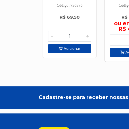
Código: 736376
Códig
R$ 69,50
R$
ou e
R$ 
Adicionar
Ad
Cadastre-se para receber nossas 