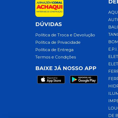
DE
AQU
AUT
DÚVIDAS
BAL
TAN
Política de Troca e Devolução
BOM
Política de Privacidade
E.P.I.
Política de Entrega
ELE
Termos e Condições
ELE
BAIXE JÁ NOSSO APP
FER
FER
HID
ILU
IMP
LOU
DE 