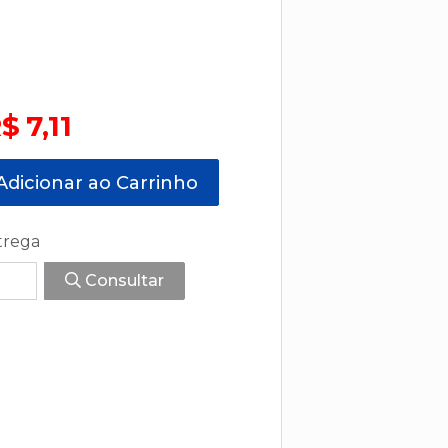
$ 7,11
dicionar ao Carrinho
trega
Consultar