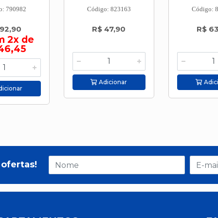
o: 790982
Código: 823163
Código: 
 92,90
R$ 47,90
R$ 6
m 2x de
46,45
Adicionar
Adic
icionar
ofertas!