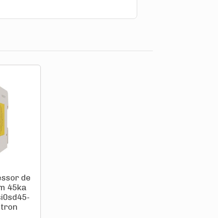
essor de
im 45ka
si0sd45-
atron