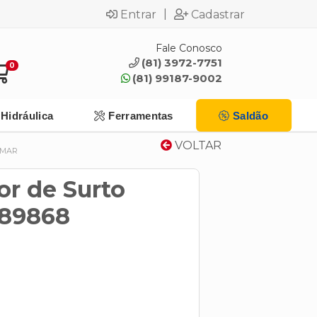
|
Entrar
Cadastrar
Fale Conosco
(81) 3972-7751
0
(81) 99187-9002
Hidráulica
Ferramentas
Saldão
VOLTAR
OMAR
or de Surto
E89868