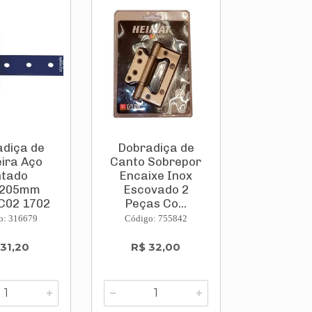
diça de
Dobradiça de
eira Aço
Canto Sobrepor
ntado
Encaixe Inox
x205mm
Escovado 2
C02 1702
Peças Co...
S...
o: 316679
Código: 755842
 31,20
R$ 32,00