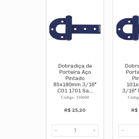
Dobradiça de
Dobra
Porteira Aço
Port
Pintado
Pi
85x180mm 3/16"
101
C01 1701 Sa...
3/16" 
Código: 316660
Códig
R$ 25,20
R$