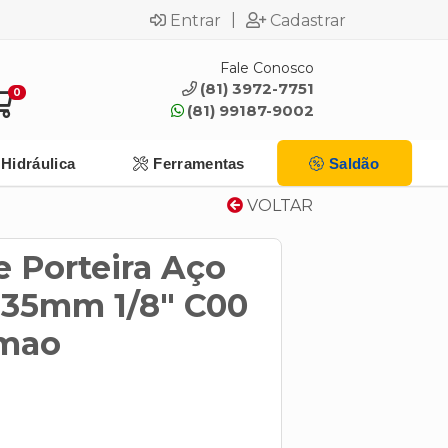
|
Entrar
Cadastrar
Fale Conosco
(81) 3972-7751
0
(81) 99187-9002
Hidráulica
Ferramentas
Saldão
VOLTAR
 Porteira Aço
135mm 1/8" C00
omao