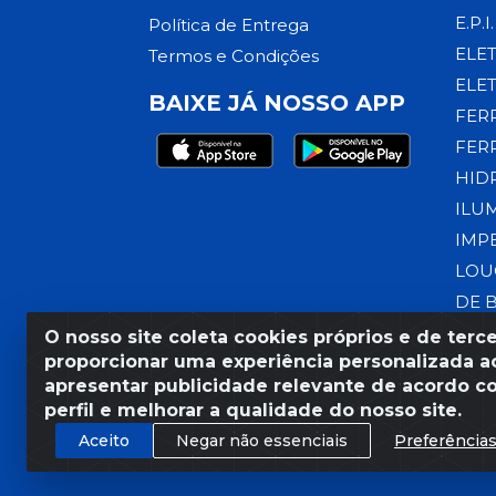
E.P.I.
Política de Entrega
ELE
Termos e Condições
ELE
BAIXE JÁ NOSSO APP
FER
FER
HID
ILU
IMP
LOU
DE 
O nosso site coleta cookies próprios e de terce
proporcionar uma experiência personalizada ao
apresentar publicidade relevante de acordo c
Razão Social: Armazém Coral
perfil e melhorar a qualidade do nosso site.
Aceito
Negar não essenciais
Preferência