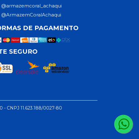
@armazemcoral_achaqui
@ArmazemCoralAchaqui
ORMAS DE PAGAMENTO
ITE SEGURO
50 - CNPJ 11.623.188/0027-80