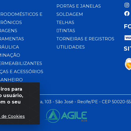
PORTAS E JANELAS
TRODOMÉSTICOS E
SOLDAGEM
TRÔNICOS
TELHAS
F
RAGENS
TINTAS
RAMENTAS
TORNEIRAS E REGISTROS
RÁULICA
UTILIDADES
S
MINAÇÃO
ERMEABILIZANTES
ÇAS E ACESSÓRIOS
BANHEIRO
iros para
 usuário,
om o seu
 LTDA - Rua da Praia, 103 - São José - Recife/PE - CEP 50020-5
s de Cookies