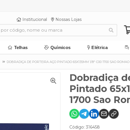
Institucional
Nossas Lojas
Telhas
Químicos
Elétrica
DOBRADIÇA DE PORTEIRA AÇO PINTADO 65X135MM 1/8" C00 1700 SAO ROMAO
Dobradiça de
Pintado 65x
1700 Sao R
Código: 316458