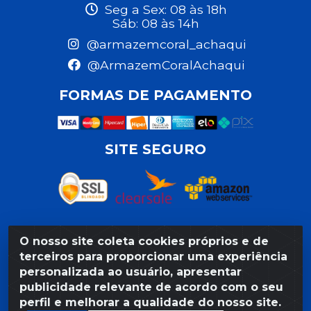
Seg a Sex: 08 às 18h
Sáb: 08 às 14h
@armazemcoral_achaqui
@ArmazemCoralAchaqui
FORMAS DE PAGAMENTO
SITE SEGURO
O nosso site coleta cookies próprios e de
Razão Social: Armazém Coral LTDA - Rua da Praia,
terceiros para proporcionar uma experiência
103 - São José - Recife/PE - CEP 50020-550 -
personalizada ao usuário, apresentar
CNPJ 11.623.188/0027-80
publicidade relevante de acordo com o seu
perfil e melhorar a qualidade do nosso site.