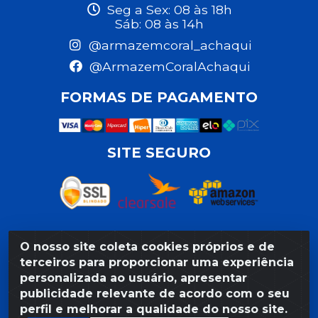
Seg a Sex: 08 às 18h
Sáb: 08 às 14h
@armazemcoral_achaqui
@ArmazemCoralAchaqui
FORMAS DE PAGAMENTO
SITE SEGURO
O nosso site coleta cookies próprios e de
Razão Social: Armazém Coral LTDA - Rua da Praia,
terceiros para proporcionar uma experiência
103 - São José - Recife/PE - CEP 50020-550 -
personalizada ao usuário, apresentar
CNPJ 11.623.188/0027-80
publicidade relevante de acordo com o seu
perfil e melhorar a qualidade do nosso site.