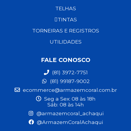
TELHAS
TINTAS
TORNEIRAS E REGISTROS
UTILIDADES
FALE CONOSCO
(81) 3972-7751
(81) 99187-9002
ecommerce@armazemcoral.com.br
Seg a Sex: 08 às 18h
Sáb: 08 às 14h
@armazemcoral_achaqui
@ArmazemCoralAchaqui