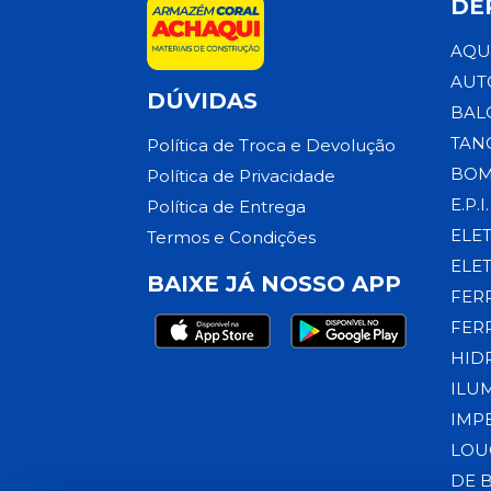
DE
AQU
AUT
DÚVIDAS
BAL
TAN
Política de Troca e Devolução
BOM
Política de Privacidade
E.P.I.
Política de Entrega
ELE
Termos e Condições
ELE
BAIXE JÁ NOSSO APP
FER
FER
HID
ILU
IMP
LOU
DE 