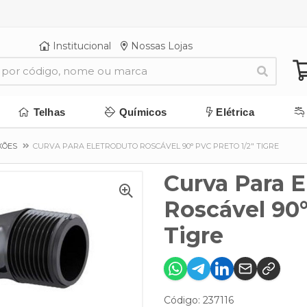
Institucional
Nossas Lojas
Telhas
Químicos
Elétrica
XÕES
CURVA PARA ELETRODUTO ROSCÁVEL 90° PVC PRETO 1/2" TIGRE
Curva Para E
Roscável 90°
Tigre
Código: 237116