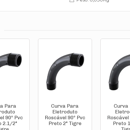
a Para
Curva Para
Curva
troduto
Eletroduto
Eletro
el 90° Pvc
Roscável 90° Pvc
Roscável 
o 2.1/2"
Preto 2" Tigre
Preto 1
igre
Tig