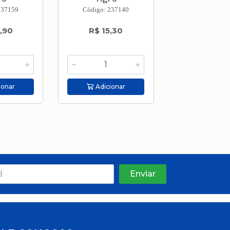
237159
Código: 237140
Código: 237
,90
R$ 15,30
R$ 6,2
ionar
Adicionar
Adicion