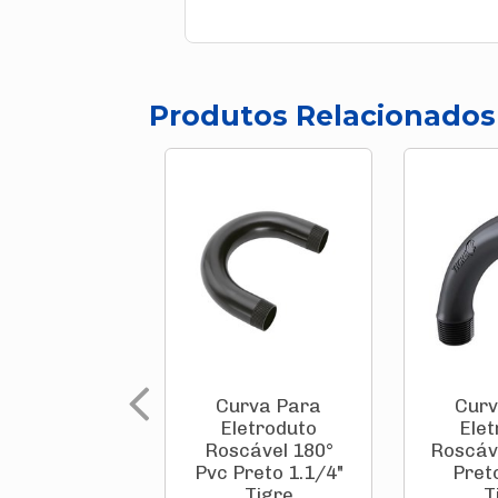
Produtos Relacionados
Curva Para
Curv
Eletroduto
Ele
Roscável 180°
Roscáv
Pvc Preto 1.1/4"
Pret
Tigre
T