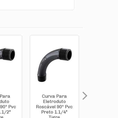
 Para
Curva Para
Curva P
duto
Eletroduto
Eletrodu
90° Pvc
Roscável 90° Pvc
Roscável 90
.1/2"
Preto 1.1/4"
Preto 1" T
re
Tigre