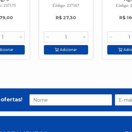
o: 237175
Código: 237167
Código: 
79,00
R$ 27,30
R$ 16
icionar
Adicionar
Adic
ofertas!