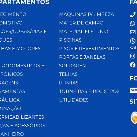
PARTAMENTOS
F
ECIMENTO
MÁQUINAS P/LIMPEZA
OMOTIVO
MATER.DE CAMPO
CÕES/CUBAS/PIAS E
MATERIAL ELÉTRICO
QUES
PISCINAS
Sáb
BAS E MOTORES
PISOS E REVESTIMENTOS
PORTAS E JANELAS
TRODOMÉSTICOS E
SOLDAGEM
TRÔNICOS
TELHAS
F
RAGENS
TINTAS
RAMENTAS
TORNEIRAS E REGISTROS
RÁULICA
UTILIDADES
S
MINAÇÃO
ERMEABILIZANTES
ÇAS E ACESSÓRIOS
BANHEIRO