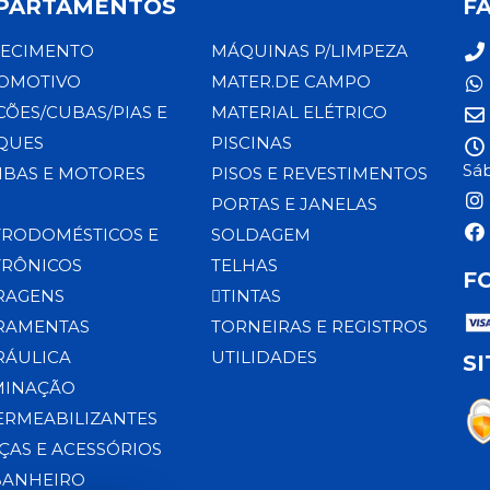
PARTAMENTOS
F
ECIMENTO
MÁQUINAS P/LIMPEZA
OMOTIVO
MATER.DE CAMPO
CÕES/CUBAS/PIAS E
MATERIAL ELÉTRICO
QUES
PISCINAS
Sáb
BAS E MOTORES
PISOS E REVESTIMENTOS
PORTAS E JANELAS
TRODOMÉSTICOS E
SOLDAGEM
TRÔNICOS
TELHAS
F
RAGENS
TINTAS
RAMENTAS
TORNEIRAS E REGISTROS
RÁULICA
UTILIDADES
S
MINAÇÃO
ERMEABILIZANTES
ÇAS E ACESSÓRIOS
BANHEIRO