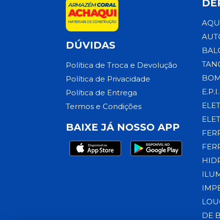
DE
AQU
AUT
DÚVIDAS
BAL
TAN
Política de Troca e Devolução
BOM
Política de Privacidade
E.P.I.
Política de Entrega
ELE
Termos e Condições
ELE
BAIXE JÁ NOSSO APP
FER
FER
HID
ILU
IMP
LOU
DE 