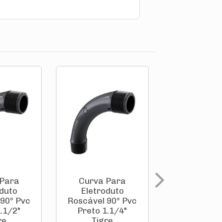
 Para
Curva Para
Curva P
duto
Eletroduto
Eletrodu
90° Pvc
Roscável 90° Pvc
Roscável 90
.1/2"
Preto 1.1/4"
Preto 3/4" 
re
Tigre