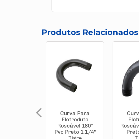
Produtos Relacionados
Curva Para
Curv
Eletroduto
Ele
Roscável 180°
Roscáv
Pvc Preto 1.1/4"
Pret
Tigre
T