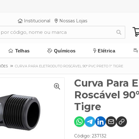
Institucional
Nossas Lojas
Telhas
Químicos
Elétrica
XÕES
CURVA PARA ELETRODUTO ROSCÁVEL 90° PVC PRETO 1" TIGRE
Curva Para E
Roscável 90°
Tigre
Código: 237132