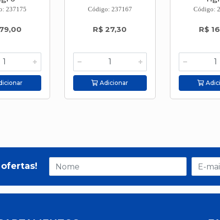
o: 237175
Código: 237167
Código: 
79,00
R$ 27,30
R$ 16
icionar
Adicionar
Adic
ofertas!