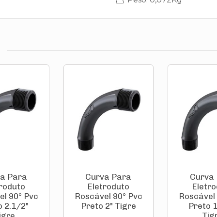
a Para
Curva Para
Curva
troduto
Eletroduto
Eletro
el 90° Pvc
Roscável 90° Pvc
Roscável 
o 2.1/2"
Preto 2" Tigre
Preto 1
igre
Tig