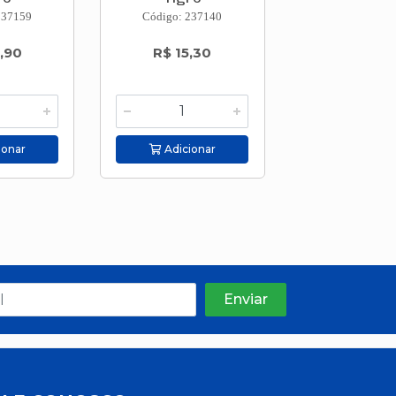
237159
Código: 237140
Código: 237
,90
R$ 15,30
R$ 3,9
ionar
Adicionar
Adicion