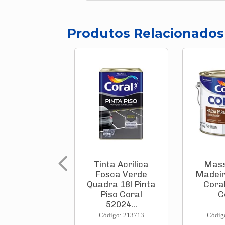
Produtos Relacionados
Tinta Acrílica
Mass
Fosca Verde
Madeir
Quadra 18l Pinta
Coral
Piso Coral
C
52024...
Código: 213713
Códig