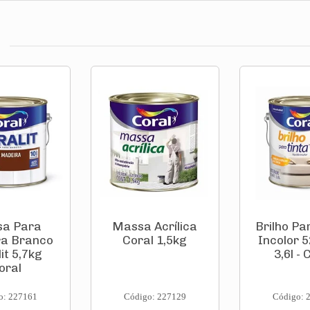
a Para
Massa Acrílica
Brilho Pa
a Branco
Coral 1,5kg
Incolor 
it 5,7kg
3,6l - 
oral
o: 227161
Código: 227129
Código: 