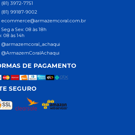
(81) 3972-7751
(81) 99187-9002
ecommerce@armazemcoral.com.br
Seg a Sex: 08 às 18h
: 08 às 14h
@armazemcoral_achaqui
@ArmazemCoralAchaqui
ORMAS DE PAGAMENTO
ITE SEGURO