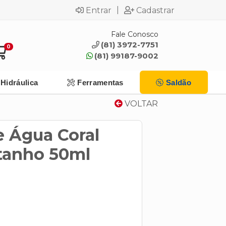
|
Entrar
Cadastrar
Fale Conosco
(81) 3972-7751
0
(81) 99187-9002
Hidráulica
Ferramentas
Saldão
VOLTAR
e Água Coral
tanho 50ml