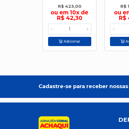
R$ 423,00
R$ 
ou em 10x de
ou e
R$ 42,30
R$ 
Adicionar
Ad
Cadastre-se para receber nossas 
DE