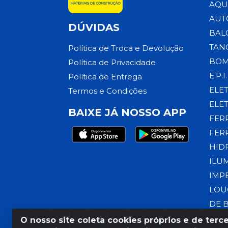
AQU
AUT
DÚVIDAS
BAL
TAN
Política de Troca e Devolução
BOM
Política de Privacidade
E.P.I.
Política de Entrega
ELE
Termos e Condições
ELE
BAIXE JÁ NOSSO APP
FER
FER
HID
ILU
IMP
LOU
DE 
O nosso site coleta cookies próprios e de terce