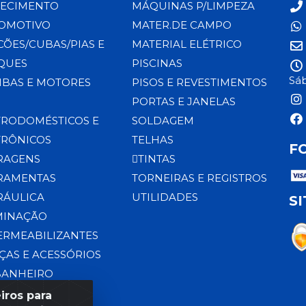
ECIMENTO
MÁQUINAS P/LIMPEZA
OMOTIVO
MATER.DE CAMPO
CÕES/CUBAS/PIAS E
MATERIAL ELÉTRICO
QUES
PISCINAS
Sáb
BAS E MOTORES
PISOS E REVESTIMENTOS
PORTAS E JANELAS
TRODOMÉSTICOS E
SOLDAGEM
TRÔNICOS
TELHAS
F
RAGENS
TINTAS
RAMENTAS
TORNEIRAS E REGISTROS
RÁULICA
UTILIDADES
S
MINAÇÃO
ERMEABILIZANTES
ÇAS E ACESSÓRIOS
BANHEIRO
iros para