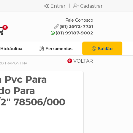
|
Entrar
Cadastrar
Fale Conosco
(81) 3972-7751
0
(81) 99187-9002
Hidráulica
Ferramentas
Saldão
VOLTAR
000 TRAMONTINA
 Pvc Para
do Para
/2" 78506/000