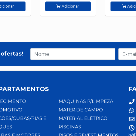
icionar
Adicionar
Adic
ofertas!
PARTAMENTOS
F
ECIMENTO
MÁQUINAS P/LIMPEZA
OMOTIVO
MATER.DE CAMPO
CÕES/CUBAS/PIAS E
MATERIAL ELÉTRICO
QUES
PISCINAS
Sáb
BAS E MOTORES
PISOS E REVESTIMENTOS