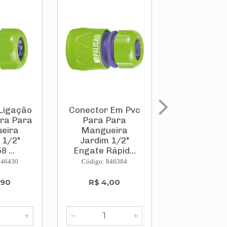
Ligação
Conector Em Pvc
Bico Pa
ra Para
Para Para
Torneira
eira
Mangueira
Jardim 
 1/2"
Jardim 1/2"
Zamac 3/4
 ...
Engate Rápid...
11834e Ga
846430
Código: 846384
Código: 708
,90
R$ 4,00
R$ 7,5