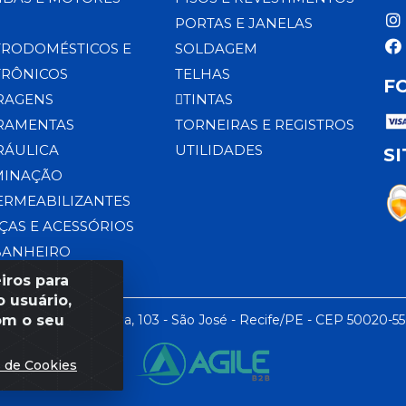
PORTAS E JANELAS
TRODOMÉSTICOS E
SOLDAGEM
TRÔNICOS
TELHAS
F
RAGENS
TINTAS
RAMENTAS
TORNEIRAS E REGISTROS
RÁULICA
UTILIDADES
S
MINAÇÃO
ERMEABILIZANTES
ÇAS E ACESSÓRIOS
BANHEIRO
iros para
 usuário,
om o seu
 LTDA - Rua da Praia, 103 - São José - Recife/PE - CEP 50020-5
s de Cookies