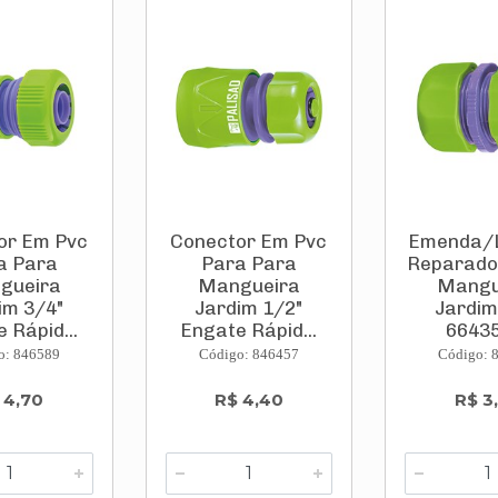
or Em Pvc
Conector Em Pvc
Emenda/
a Para
Para Para
Reparado
gueira
Mangueira
Mangu
im 3/4"
Jardim 1/2"
Jardim
 Rápid...
Engate Rápid...
664358
o: 846589
Código: 846457
Código: 
 4,70
R$ 4,40
R$ 3