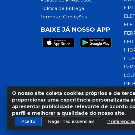
E.P.I.
Política de Entrega
ELE
Termos e Condições
ELE
BAIXE JÁ NOSSO APP
FER
FER
HID
ILU
IMP
LOU
DE 
O nosso site coleta cookies próprios e de terce
proporcionar uma experiência personalizada ao
apresentar publicidade relevante de acordo c
Razão Social: Armazém Coral
perfil e melhorar a qualidade do nosso site.
Aceito
Negar não essenciais
Preferência