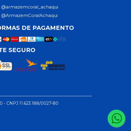
@armazemcoral_achaqui
@ArmazemCoralAchaqui
ORMAS DE PAGAMENTO
ITE SEGURO
50 - CNPJ 11.623.188/0027-80