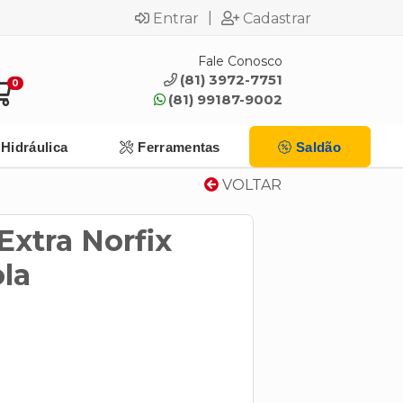
|
Entrar
Cadastrar
Fale Conosco
(81) 3972-7751
0
(81) 99187-9002
Hidráulica
Ferramentas
Saldão
VOLTAR
Extra Norfix
ola