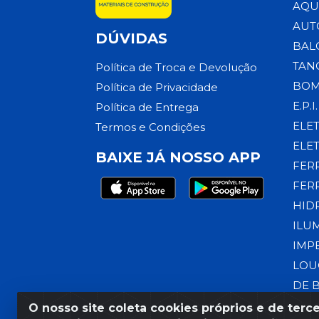
AQU
AUT
DÚVIDAS
BAL
TAN
Política de Troca e Devolução
BOM
Política de Privacidade
E.P.I.
Política de Entrega
ELE
Termos e Condições
ELE
BAIXE JÁ NOSSO APP
FER
FER
HID
ILU
IMP
LOU
DE 
O nosso site coleta cookies próprios e de terce