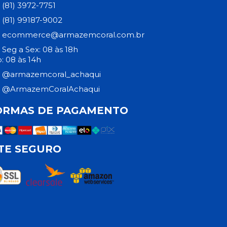
(81) 3972-7751
(81) 99187-9002
ecommerce@armazemcoral.com.br
Seg a Sex: 08 às 18h
: 08 às 14h
@armazemcoral_achaqui
@ArmazemCoralAchaqui
ORMAS DE PAGAMENTO
ITE SEGURO