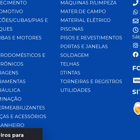
ECIMENTO
MÁQUINAS P/LIMPEZA
OMOTIVO
MATER.DE CAMPO
CÕES/CUBAS/PIAS E
MATERIAL ELÉTRICO
QUES
PISCINAS
Sáb
BAS E MOTORES
PISOS E REVESTIMENTOS
PORTAS E JANELAS
TRODOMÉSTICOS E
SOLDAGEM
TRÔNICOS
TELHAS
F
RAGENS
TINTAS
RAMENTAS
TORNEIRAS E REGISTROS
RÁULICA
UTILIDADES
S
MINAÇÃO
ERMEABILIZANTES
ÇAS E ACESSÓRIOS
BANHEIRO
iros para