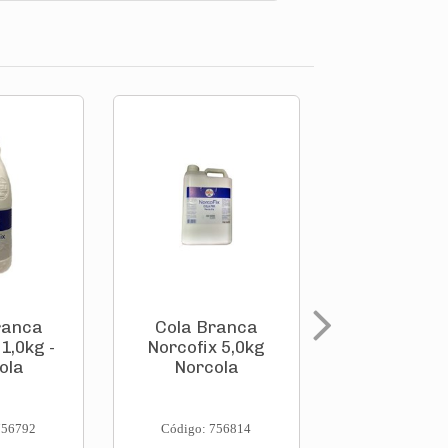
ranca
Cola Branca
Cola Branc
1,0kg -
Norcofix 5,0kg
Extra 5
ola
Norcola
Polyfor
756792
Código: 756814
Código: 803