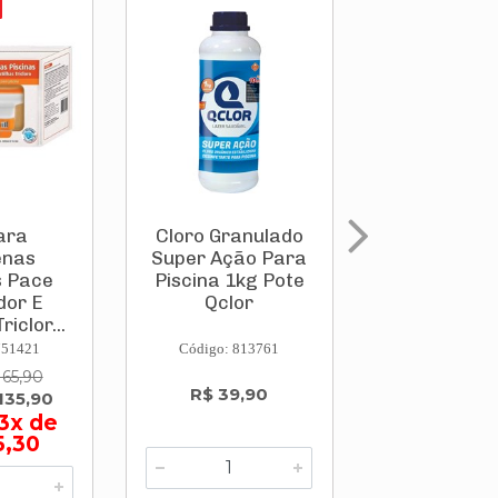
PROMOÇÃO
ara
Cloro Granulado
Cloro Gran
enas
Super Ação Para
Super Ação
s Pace
Piscina 1kg Pote
Piscina 1
dor E
Qclor
Qclor
riclor...
751421
Código: 813761
Código: 813
165,90
De: R$ 323
R$ 39,90
135,90
Por: R$ 27
3x de
ou em 6
5,30
R$ 46,