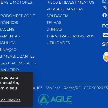
Sáb
BAS E MOTORES
PISOS E REVESTIMENTOS
PORTAS E JANELAS
TRODOMÉSTICOS E
SOLDAGEM
TRÔNICOS
TELHAS
F
RAGENS
TINTAS
RAMENTAS
TORNEIRAS E REGISTROS
RÁULICA
UTILIDADES
S
MINAÇÃO
ERMEABILIZANTES
ÇAS E ACESSÓRIOS
BANHEIRO
iros para
 usuário,
om o seu
 LTDA - Rua da Praia, 103 - São José - Recife/PE - CEP 50020-5
s de Cookies