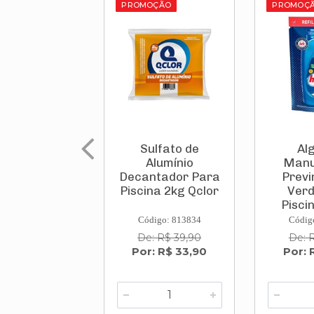
PROMOÇÃO
PROMOÇ
Sulfato de
Al
Alumínio
Manu
Decantador Para
Previ
Piscina 2kg Qclor
Verd
Pisci
H
Código: 813834
Códig
De: R$ 39,90
De: 
Por: R$ 33,90
Por: 