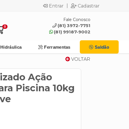
|
Entrar
Cadastrar
Fale Conosco
(81) 3972-7751
0
(81) 99187-9002
Hidráulica
Ferramentas
Saldão
VOLTAR
lizado Ação
ara Piscina 10kg
ive