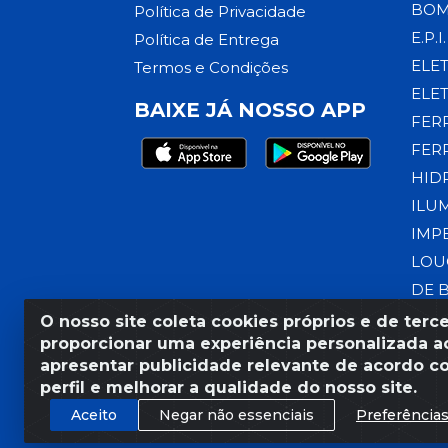
BOM
Política de Privacidade
E.P.I.
Política de Entrega
ELE
Termos e Condições
ELE
BAIXE JÁ NOSSO APP
FER
FER
HID
ILU
IMP
LOU
DE 
O nosso site coleta cookies próprios e de terce
proporcionar uma experiência personalizada ao
apresentar publicidade relevante de acordo c
Razão Social: Armazém Coral
perfil e melhorar a qualidade do nosso site.
Aceito
Negar não essenciais
Preferência