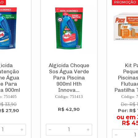
ÃO
PROMOÇÃO
gicida
Algicida Choque
Kit P
tenção
Sos Água Verde
Pequ
ne Água
Para Piscina
Piscina
e Para
900ml Hth
Flutua
na 900ml
Innova...
Pastilha T
t...
o: 751405
Código: 751413
Código: 
R$ 33,90
De: R$ 
R$ 42,90
R$ 27,90
Por: R$ 
ou em 
R$ 4