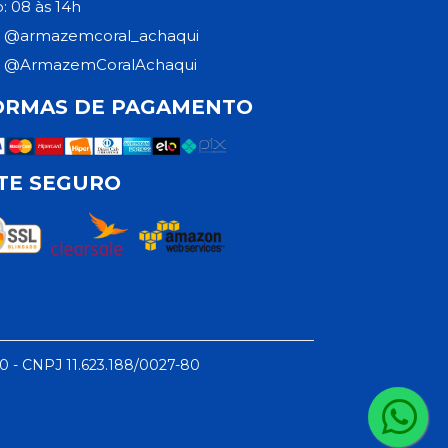
: 08 às 14h
@armazemcoral_achaqui
@ArmazemCoralAchaqui
ORMAS DE PAGAMENTO
ITE SEGURO
50 - CNPJ 11.623.188/0027-80