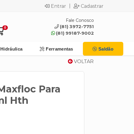
|
Entrar
Cadastrar
Fale Conosco
(81) 3972-7751
0
(81) 99187-9002
Hidráulica
Ferramentas
Saldão
VOLTAR
 Maxfloc Para
ml Hth