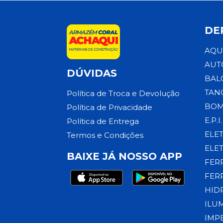
DE
AQU
AUT
DÚVIDAS
BAL
TAN
Política de Troca e Devolução
BOM
Política de Privacidade
E.P.I.
Política de Entrega
ELE
Termos e Condições
ELE
BAIXE JÁ NOSSO APP
FER
FER
HID
ILU
IMP