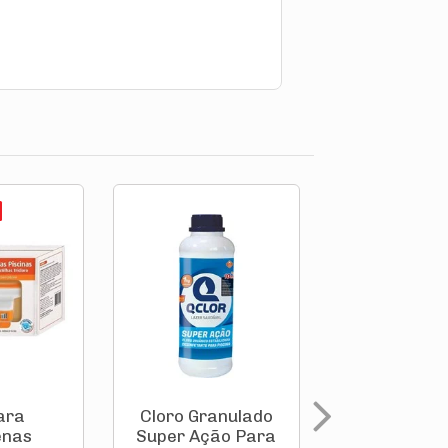
PROMOÇÃO
ara
Cloro Granulado
Cloro Gran
enas
Super Ação Para
Super Ação