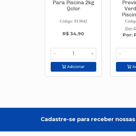
Para Piscina 2kg
Previ
Qclor
Verd
Pisci
H
Código: 813842
Códig
De: 
R$ 34,90
Por: 
Adicionar
Ad
Cadastre-se para receber nossas 