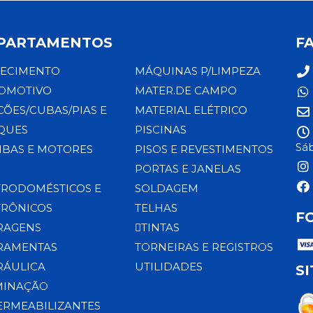
PARTAMENTOS
F
ECIMENTO
MÁQUINAS P/LIMPEZA
OMOTIVO
MATER.DE CAMPO
CÕES/CUBAS/PIAS E
MATERIAL ELÉTRICO
QUES
PISCINAS
Sáb
BAS E MOTORES
PISOS E REVESTIMENTOS
PORTAS E JANELAS
TRODOMÉSTICOS E
SOLDAGEM
TRÔNICOS
TELHAS
F
RAGENS
TINTAS
RAMENTAS
TORNEIRAS E REGISTROS
RÁULICA
UTILIDADES
S
MINAÇÃO
ERMEABILIZANTES