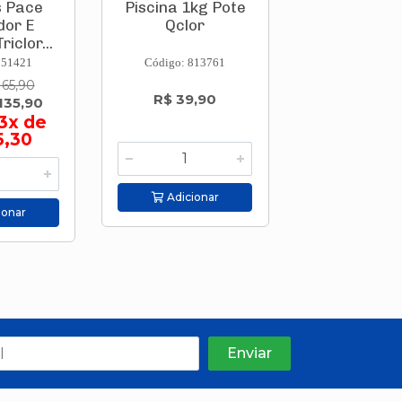
s Pace
Piscina 1kg Pote
Piscina 1
dor E
Qclor
Qclor
riclor...
751421
Código: 813761
Código: 813
165,90
De: R$ 323
R$ 39,90
135,90
Por: R$ 27
3x de
ou em 6
5,30
R$ 46,
Adicionar
ionar
Adicion