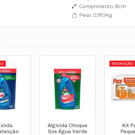
Comprimento: 8cm
Peso: 0,910Kg
ÃO
PROMOÇÃO
gicida
Algicida Choque
Kit P
tenção
Sos Água Verde
Pequ