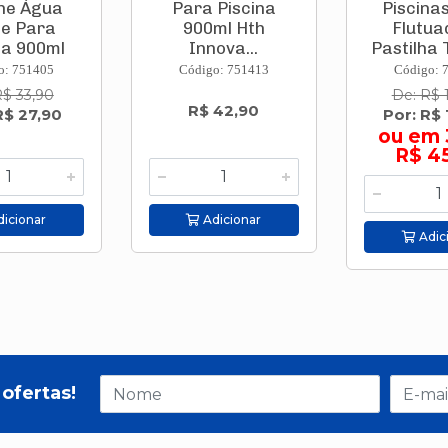
ne Água
Para Piscina
Piscina
e Para
900ml Hth
Flutua
na 900ml
Innova...
Pastilha T
t...
o: 751405
Código: 751413
Código: 
R$ 33,90
De: R$ 
R$ 42,90
R$ 27,90
Por: R$ 
ou em 
R$ 4
icionar
Adicionar
Adic
ofertas!