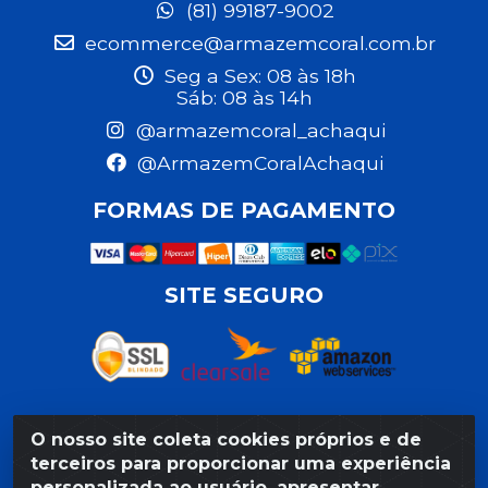
(81) 99187-9002
ecommerce@armazemcoral.com.br
Seg a Sex: 08 às 18h
Sáb: 08 às 14h
@armazemcoral_achaqui
@ArmazemCoralAchaqui
FORMAS DE PAGAMENTO
SITE SEGURO
O nosso site coleta cookies próprios e de
Razão Social: Armazém Coral LTDA - Rua da Praia,
terceiros para proporcionar uma experiência
103 - São José - Recife/PE - CEP 50020-550 -
personalizada ao usuário, apresentar