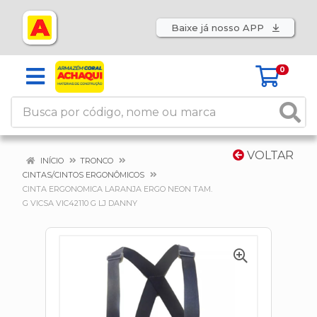
Baixe já nosso APP
0
VOLTAR
INÍCIO
TRONCO
CINTAS/CINTOS ERGONÔMICOS
CINTA ERGONOMICA LARANJA ERGO NEON TAM.
G VICSA VIC42110 G LJ DANNY