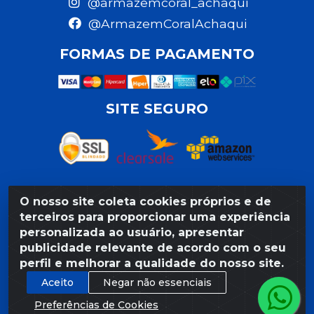
@armazemcoral_achaqui
@ArmazemCoralAchaqui
FORMAS DE PAGAMENTO
SITE SEGURO
O nosso site coleta cookies próprios e de
Razão Social: Armazém Coral LTDA - Rua da Praia,
terceiros para proporcionar uma experiência
103 - São José - Recife/PE - CEP 50020-550 -
personalizada ao usuário, apresentar
CNPJ 11.623.188/0027-80
publicidade relevante de acordo com o seu
perfil e melhorar a qualidade do nosso site.
Aceito
Negar não essenciais
Preferências de Cookies