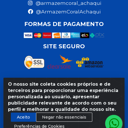
@armazemcoral_achaqui
@ArmazemCoralAchaqui
FORMAS DE PAGAMENTO
SITE SEGURO
O nosso site coleta cookies próprios e de
Razão Social: Armazém Coral LTDA - Rua da Praia,
terceiros para proporcionar uma experiência
103 - São José - Recife/PE - CEP 50020-550 -
personalizada ao usuário, apresentar
CNPJ 11.623.188/0027-80
publicidade relevante de acordo com o seu
perfil e melhorar a qualidade do nosso site.
Aceito
Negar não essenciais
Preferências de Cookies