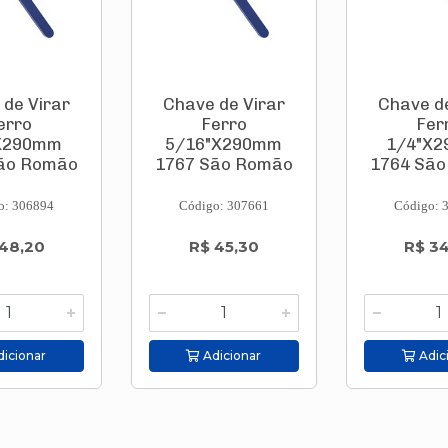
 de Virar
Chave de Virar
Chave de
erro
Ferro
Fer
X290mm
5/16"X290mm
1/4"X
ão Romão
1767 São Romão
1764 Sã
o: 306894
Código: 307661
Código: 
48,20
R$ 45,30
R$ 3
icionar
Adicionar
Adic