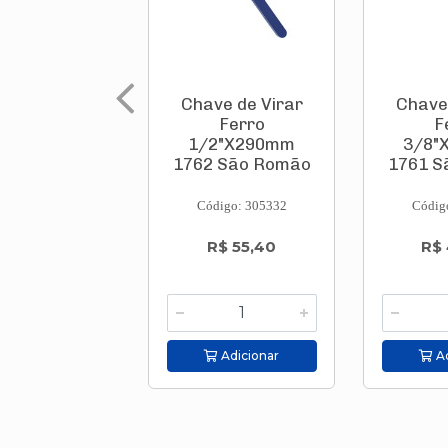
Chave de Virar
Chave
Ferro
F
1/2"X290mm
3/8"
1762 São Romão
1761 S
Código: 305332
Códig
R$ 55,40
R$ 
Adicionar
Ad