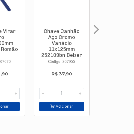
 Virar
Chave Canhão
Chave de 
ro
Aço Cromo
Fixa 6x
290mm
Vanádio
41120/1
o Romão
11x125mm
Tramont
252109bn Belzer
307670
Código: 307955
Código: 308
4,90
R$ 37,90
R$ 9,5
ionar
Adicionar
Adicion