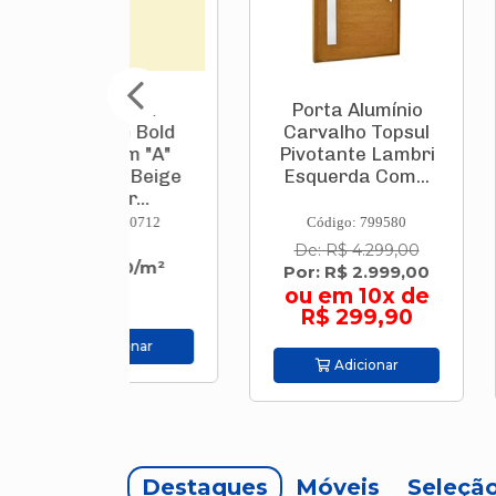
âmica
Porta Alumínio
Porta 
nte Bold
Carvalho Topsul
Cerejei
 Cm "A"
Pivotante Lambri
Pivotan
lle Beige
Esquerda Com...
Esquer
 Br...
: 830712
Código: 799580
Código
De: R$ 4.299,00
De: R$ 
7,90/m²
Por: R$ 2.999,00
Por: R$
ou em 10x de
ou em
R$ 299,90
R$ 2
icionar
Adicionar
Adi
Destaques
Móveis
Seleçã