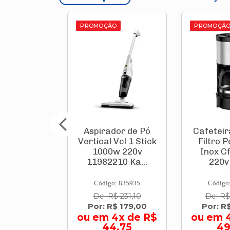
O
PROMOÇÃO
PROMOÇÃ
dor de Pó
Cafeteira Elétrica
Caixa Té
Vcl 1 Stick
Filtro Perfectta
Tropi
w 220v
Inox Cfpi 650w
Verme
10 Ka...
220v Até ...
Br
9003.
: 835935
Código: 784842
Código
$ 231,10
De: R$ 240,90
De: R
$ 179,00
Por: R$ 199,00
Por: R
4x de R$
ou em 4x de R$
4,75
49,75