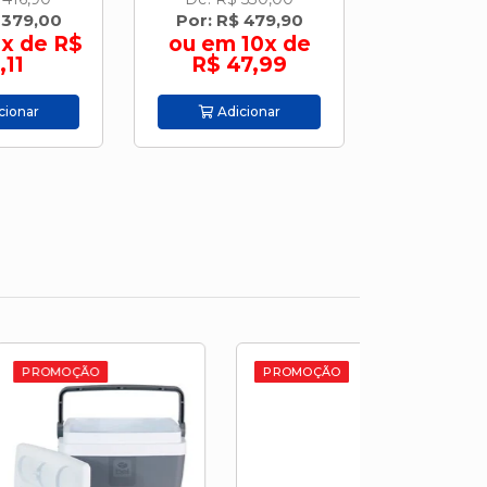
 379,00
Por: R$ 479,90
Por: R$
x de R$
ou em 10x de
ou em 
,11
R$ 47,99
R$ 6
cionar
Adicionar
Adic
PROMOÇÃO
PROMOÇÃO