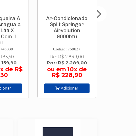
queira A
Ar-Condicionado
Parafusa
Araguaia
Split Springer
Bate
 L44 X
Airvolution
(Integ
 Com 1
9000btu
3,6v Go
l...
Pontas 
 746339
Código: 759627
Código:
 183,50
De: R$ 2.849,00
De: R$ 
 159,90
Por: R$ 2.289,00
Por: R$
x de R$
ou em 10x de
ou em 9
,30
R$ 228,90
44,
cionar
Adicionar
Adic