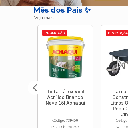
Mês dos Pais ✨
Veja mais
O
PROMOÇÃO
PROMOÇÃ
 Corrida
Tinta Látex Vinil
Carro
aqui 20kg
Acrílico Branco
Constr
Neve 15l Achaqui
Litros 
Pneu 
Cin
: 835927
Código: 739456
Código
$ 65,90
De: R$ 129,00
De: R$