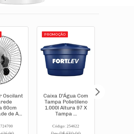
PROMOÇÃO
PROMOÇÃO
r Oscilante
Caixa D'Água Com
Conjuga
arede
Tampa Polietileno
Box So
a 60cm
1.000l Altura 97 X
Springs
de de A...
Tampa ...
Prola
88x188
 724700
Código: 254622
Código:
 416,90
De: R$ 530,00
De: R$ 