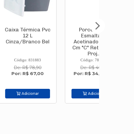
rmica Pvc
Porcelanato
Caixa Tér
 L
Esmaltado
19 L Azu
anco Bel
Acetinado 58x58
Be
Cm "C" Retificado
Proj...
 831883
Código: 787329
Código:
 78,90
De: R$ 40,20
De: R$
$ 67,00
Por: R$ 34,90/m²
Por: R$
cionar
Adicionar
Adic