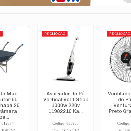
O
PROMOÇÃO
PROMOÇÃO
 de Mão
Aspirador de Pó
Ventilado
utor 60
Vertical Vcl 1 Stick
de P
Chapa 26
1000w 220v
Ventur
Câmara
11982210 Ka...
Preto Gra
za...
: 812374
Código: 835935
Código:
 199,00
De: R$ 231,10
De: R$