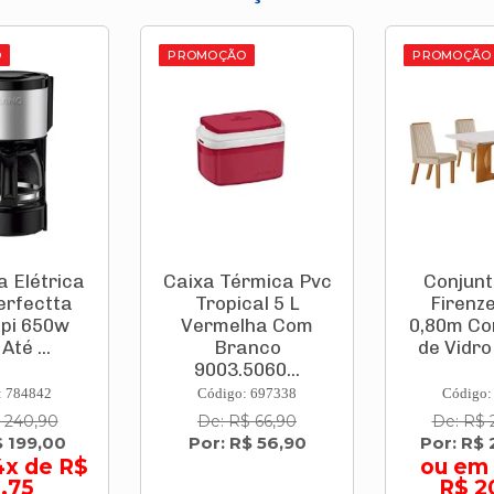
O
PROMOÇÃO
rmica Pvc
Conjunto Mesa
Luminá
cal 5 L
Firenze 1,20 X
Sobrep
lha Com
0,80m Com Tampo
120cm 3
anco
de Vidro + 4 Ca...
240v 
5060...
650
: 697338
Código: 814423
Código:
$ 66,90
De: R$ 2.219,00
R$ 2
$ 56,90
Por: R$ 2.019,00
ou em 10x de
R$ 201,90