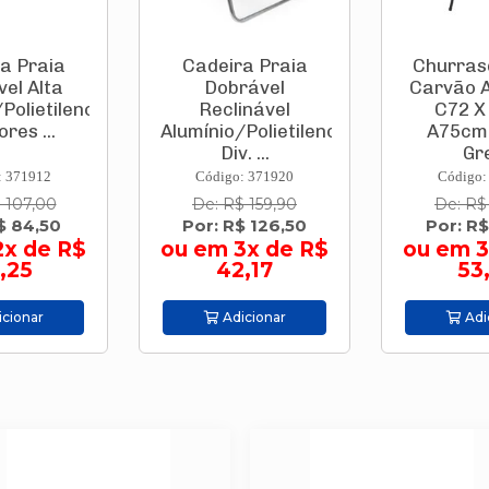
a Praia
Cadeira Praia
Churras
el Alta
Dobrável
Carvão 
Polietileno
Reclinável
C72 X
ores ...
Alumínio/Polietileno
A75cm
Div. ...
Gre
: 371912
Código: 371920
Código:
 107,00
De: R$ 159,90
De: R$
$ 84,50
Por: R$ 126,50
Por: R$
2x de R$
ou em 3x de R$
ou em 3
,25
42,17
53
cionar
Adicionar
Adi