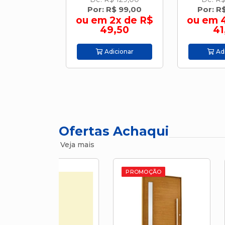
R$ 59,90
Por: R$ 99,00
Por: R
ou em 2x de R$
ou em 
49,50
41
icionar
Adicionar
Adi
Ofertas Achaqui
Veja mais
PROMOÇÃO
PROMOÇÃ