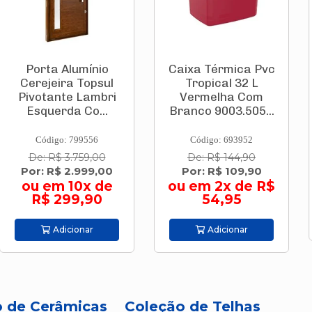
Alumínio
Caixa Térmica Pvc
Caixa Té
ra Topsul
Tropical 32 L
12
te Lambri
Vermelha Com
Cinza/Br
da Co...
Branco 9003.505...
: 799556
Código: 693952
Código:
3.759,00
De: R$ 144,90
De: R$
 2.999,00
Por: R$ 109,90
Por: R
 10x de
ou em 2x de R$
99,90
54,95
Adi
cionar
Adicionar
o de Cerâmicas
Coleção de Telhas