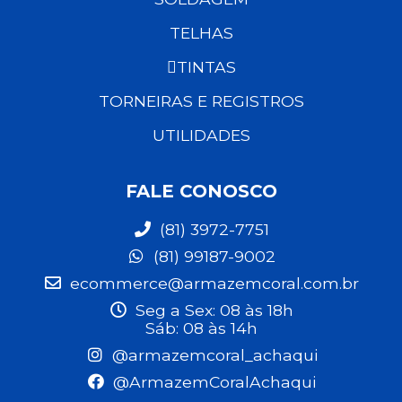
TELHAS
TINTAS
TORNEIRAS E REGISTROS
UTILIDADES
FALE CONOSCO
(81) 3972-7751
(81) 99187-9002
ecommerce@armazemcoral.com.br
Seg a Sex: 08 às 18h
Sáb: 08 às 14h
@armazemcoral_achaqui
@ArmazemCoralAchaqui