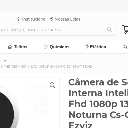
Institucional
Nossas Lojas
Telhas
Químicos
Elétrica
S
 FHD 1080P 130° VISÃO NOTURNA CS-C1C-E0-1E2WF EZVIZ
Câmera de S
Interna Inte
Fhd 1080p 13
Noturna Cs-
Ezviz