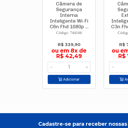
Câmera de
Câm
Segurança
Seg
Interna
Ex
Inteligente Wi-Fi
Intelig
C6n Fhd 1080p ...
C3n Fhd
Código: 744166
Códig
R$ 339,90
R$ 
ou em 8x de
ou em
R$ 42,49
R$ 
Adicionar
Ad
Cadastre-se para receber nossas 