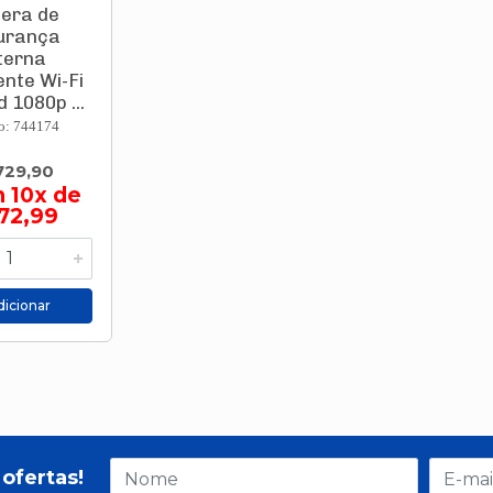
era de
urança
terna
ente Wi-Fi
 1080p ...
o: 744174
729,90
 10x de
72,99
icionar
ofertas!