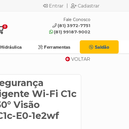
|
Entrar
Cadastrar
Fale Conosco
(81) 3972-7751
0
(81) 99187-9002
Hidráulica
Ferramentas
Saldão
VOLTAR
egurança
ligente Wi-Fi C1c
0° Visão
C1c-E0-1e2wf