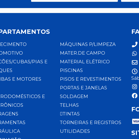
PARTAMENTOS
F
ECIMENTO
MÁQUINAS P/LIMPEZA
OMOTIVO
MATER.DE CAMPO
CÕES/CUBAS/PIAS E
MATERIAL ELÉTRICO
QUES
PISCINAS
Sáb
BAS E MOTORES
PISOS E REVESTIMENTOS
PORTAS E JANELAS
TRODOMÉSTICOS E
SOLDAGEM
TRÔNICOS
TELHAS
F
RAGENS
TINTAS
RAMENTAS
TORNEIRAS E REGISTROS
RÁULICA
UTILIDADES
S