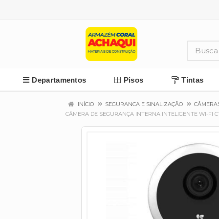
Departamentos
Pisos
Tintas
INÍCIO
SEGURANCA E SINALIZAÇÃO
CÂMERA
CÂMERA DE SEGURANÇA INTERNA INTELIGENTE WI-FI C1C