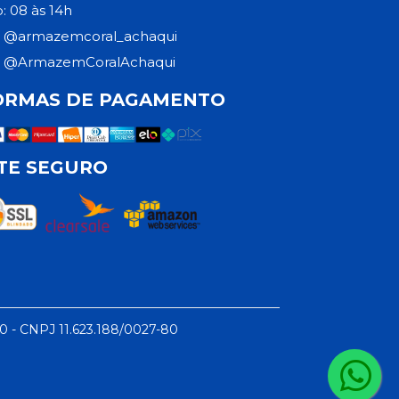
: 08 às 14h
@armazemcoral_achaqui
@ArmazemCoralAchaqui
ORMAS DE PAGAMENTO
ITE SEGURO
50 - CNPJ 11.623.188/0027-80