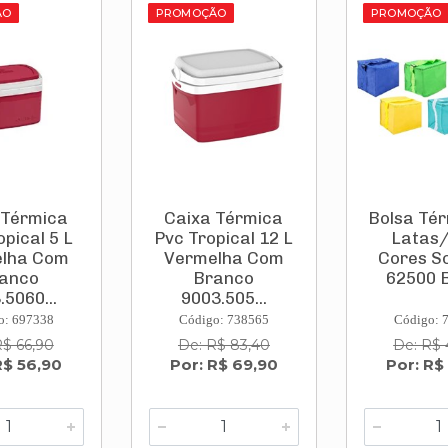
ÃO
PROMOÇÃO
PROMOÇÃO
 Térmica
Caixa Térmica
Bolsa Té
opical 5 L
Pvc Tropical 12 L
Latas/
lha Com
Vermelha Com
Cores So
anco
Branco
62500 B
.5060...
9003.505...
o: 697338
Código: 738565
Código: 
R$ 66,90
De: R$ 83,40
De: R$ 
R$ 56,90
Por: R$ 69,90
Por: R$