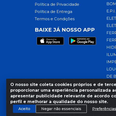
BOM
Política de Privacidade
E.P.I.
Política de Entrega
ELE
Termos e Condições
ELE
BAIXE JÁ NOSSO APP
FER
FER
HID
ILU
IMP
LOU
DE 
O nosso site coleta cookies próprios e de terce
proporcionar uma experiência personalizada ao
apresentar publicidade relevante de acordo c
Razão Social: Armazém Coral
perfil e melhorar a qualidade do nosso site.
Aceito
Negar não essenciais
Preferência