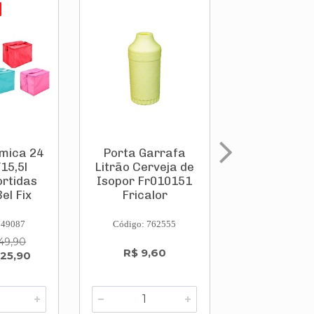
rmica 24
Porta Garrafa
Porta L
15,5l
Litrão Cerveja de
Cerveja de 
rtidas
Isopor Fr010151
Cart.6 Uni
el Fix
Fricalor
Fr010158 Fri
749087
Código: 762555
Código: 762
49,90
R$ 9,60
R$ 13,4
 25,90