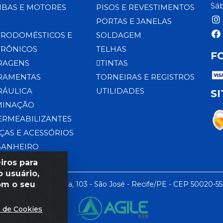
Sáb
BAS E MOTORES
PISOS E REVESTIMENTOS
PORTAS E JANELAS
TRODOMÉSTICOS E
SOLDAGEM
TRÔNICOS
TELHAS
F
RAGENS
TINTAS
RAMENTAS
TORNEIRAS E REGISTROS
RÁULICA
UTILIDADES
S
MINAÇÃO
ERMEABILIZANTES
ÇAS E ACESSÓRIOS
BANHEIRO
iros para
 usuário,
om o seu
 LTDA - Rua da Praia, 103 - São José - Recife/PE - CEP 50020-5
s de Cookies