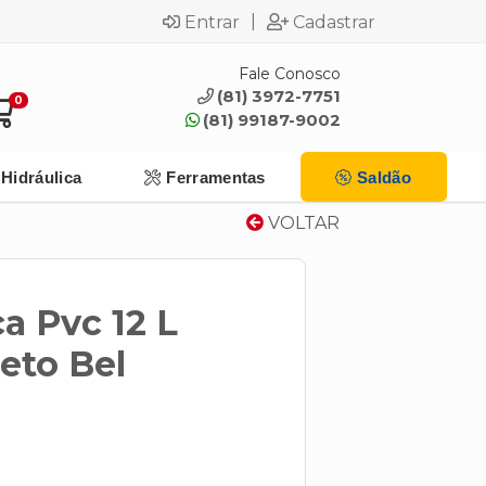
|
Entrar
Cadastrar
Fale Conosco
(81) 3972-7751
0
(81) 99187-9002
Hidráulica
Ferramentas
Saldão
VOLTAR
a Pvc 12 L
eto Bel