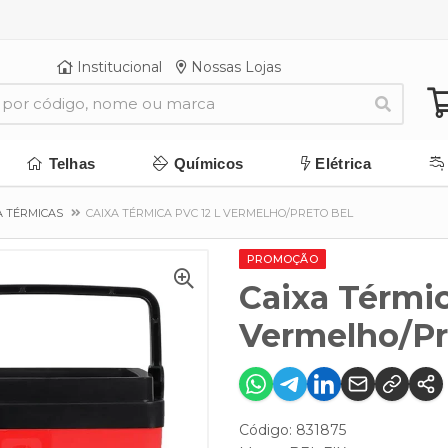
Institucional
Nossas Lojas
Telhas
Químicos
Elétrica
A TÉRMICAS
CAIXA TÉRMICA PVC 12 L VERMELHO/PRETO BEL
PROMOÇÃO
Caixa Térmic
Vermelho/Pr
Código: 831875