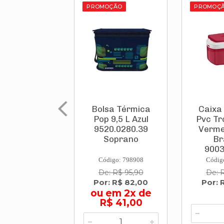
PROMOÇÃO
PROMOÇ
Bolsa Térmica
Caixa
Pop 9,5 L Azul
Pvc Tr
9520.0280.39
Verme
Soprano
Br
9003
Código: 798908
Códig
De: R$ 95,90
De: 
Por: R$ 82,00
Por: 
ou em 2x de
R$ 41,00