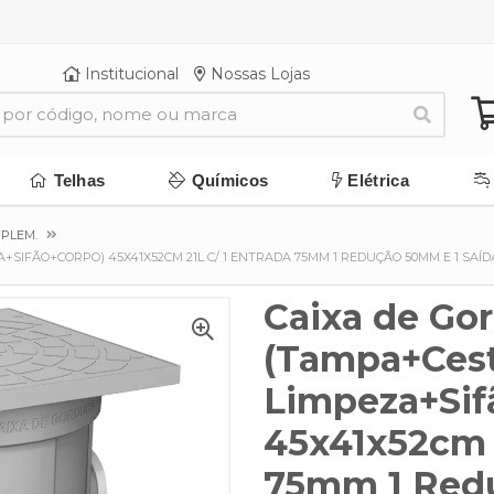
Institucional
Nossas Lojas
Telhas
Químicos
Elétrica
MPLEM.
SIFÃO+CORPO) 45X41X52CM 21L C/ 1 ENTRADA 75MM 1 REDUÇÃO 50MM E 1 SAÍD
Caixa de Go
(Tampa+Ces
Limpeza+Sif
45x41x52cm 2
75mm 1 Red