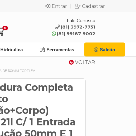
|
Entrar
Cadastrar
Fale Conosco
(81) 3972-7751
0
(81) 99187-9002
Hidráulica
Ferramentas
Saldão
VOLTAR
A DE 100MM FORTLEV
rdura Completa
to
ão+Corpo)
1l C/ 1 Entrada
ução 50mm E 1