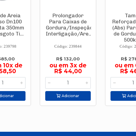
 de Areia
Prolongador
Tam
so Dn100
Para Caixas de
Reforçad
ta 350mm
Gordura/Inspeção-
(Abs) Par
sgoto Ti...
Interligação/Are...
de Gordu
500kg
o: 239798
Código: 239844
Código: 
585,00
R$ 132,00
R$ 27
 10x de
ou em 3x de
ou em 
58,50
R$ 44,00
R$ 4
icionar
Adicionar
Adic