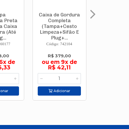
pa
Caixa de Gordura
Caixa de G
a Preta
Completa
Comple
a Caixa
(Tampa+Cesto
(Tampa+C
ra (Até
Limpeza+Sifão E
Limpeza+Si
...
Plug+...
...
260177
Código: 742104
Código: 781
8,00
R$ 379,00
R$ 142,
6x de
ou em 9x de
ou em 3
6,33
R$ 42,11
R$ 47,
ionar
Adicionar
Adicion