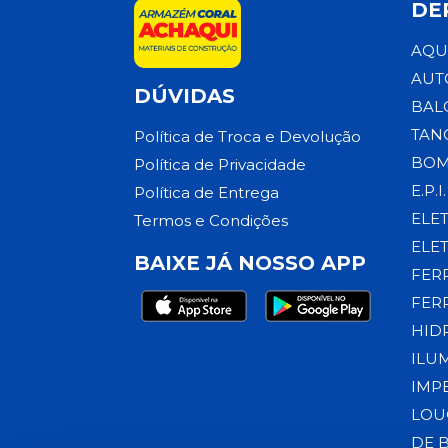
DE
AQU
AUT
DÚVIDAS
BAL
TAN
Política de Troca e Devolução
BOM
Política de Privacidade
E.P.I.
Política de Entrega
ELE
Termos e Condições
ELE
BAIXE JÁ NOSSO APP
FER
FER
HID
ILU
IMP
LOU
DE 