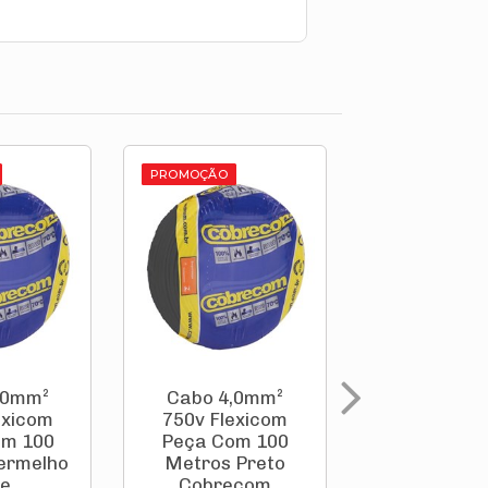
PROMOÇÃO
PROMOÇÃO
,0mm²
Cabo 4,0mm²
Cabo 6,0
exicom
750v Flexicom
750v Flex
om 100
Peça Com 100
Peça Com
ermelho
Metros Preto
Metros A
...
Cobrecom
Cobrec