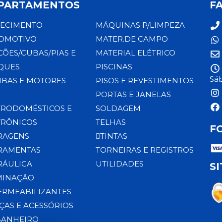
PARTAMENTOS
F
ECIMENTO
MÁQUINAS P/LIMPEZA
OMOTIVO
MATER.DE CAMPO
CÕES/CUBAS/PIAS E
MATERIAL ELÉTRICO
QUES
PISCINAS
Sáb
BAS E MOTORES
PISOS E REVESTIMENTOS
PORTAS E JANELAS
TRODOMÉSTICOS E
SOLDAGEM
TRÔNICOS
TELHAS
F
RAGENS
TINTAS
RAMENTAS
TORNEIRAS E REGISTROS
RÁULICA
UTILIDADES
S
MINAÇÃO
ERMEABILIZANTES
ÇAS E ACESSÓRIOS
BANHEIRO