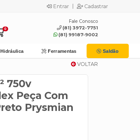
|
Entrar
Cadastrar
Fale Conosco
(81) 3972-7751
0
(81) 99187-9002
Hidráulica
Ferramentas
Saldão
VOLTAR
² 750v
Flex Peça Com
Preto Prysmian