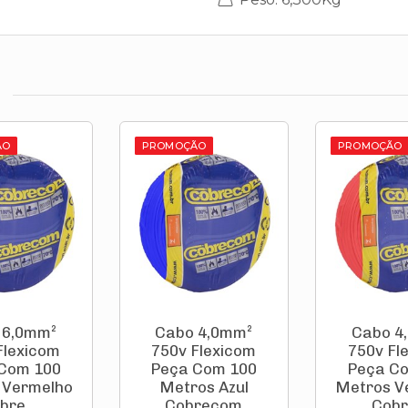
ÃO
PROMOÇÃO
PROMOÇÃO
 6,0mm²
Cabo 4,0mm²
Cabo 4
Flexicom
750v Flexicom
750v Fl
Com 100
Peça Com 100
Peça C
 Vermelho
Metros Azul
Metros V
bre...
Cobrecom
Cobre