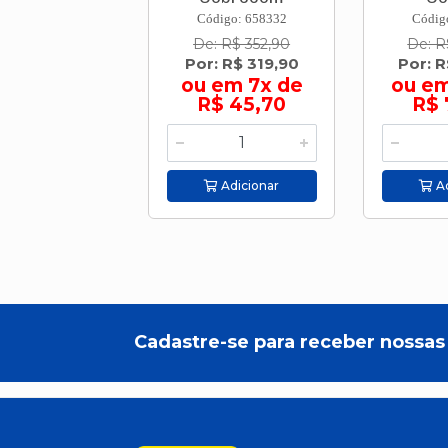
Código: 658332
Códig
De: R$ 352,90
De: R
Por: R$ 319,90
Por: 
ou em 7x de
ou em
R$ 45,70
R$ 
Adicionar
Ad
Cadastre-se para receber nossas 