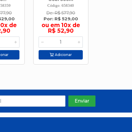
658359
Código: 658340
Código: 658
577,90
De: R$ 577,90
De: R$ 86
529,00
Por: R$ 529,00
Por: R$ 79
10x de
ou em 10x de
ou em 10
2,90
R$ 52,90
R$ 79,
ionar
Adicionar
Adicion