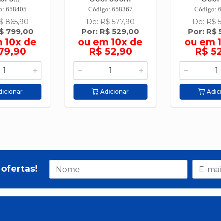
o: 658405
Código: 658367
Código: 
$ 865,90
De: R$ 577,90
De: R$ 
R$ 799,00
Por: R$ 529,00
Por: R$ 
 10x de
ou em 10x de
ou em 
79,90
R$ 52,90
R$ 5
icionar
Adicionar
Adic
ofertas!